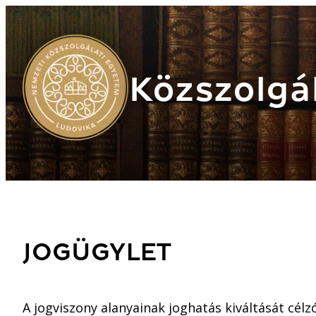
Közszolgál
JOGÜGYLET
A jogviszony alanyainak joghatás kiváltását célz