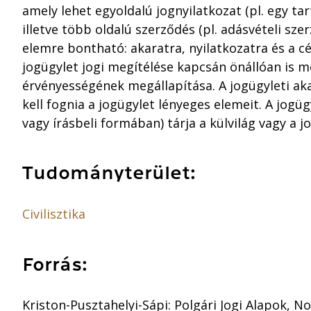
amely lehet egyoldalú jognyilatkozat (pl. egy ta
illetve több oldalú szerződés (pl. adásvételi sze
elemre bontható: akaratra, nyilatkozatra és a cé
jogügylet jogi megítélése kapcsán önállóan is mé
érvényességének megállapítása. A jogügyleti aka
kell fognia a jogügylet lényeges elemeit. A jogüg
vagy írásbeli formában) tárja a külvilág vagy a j
Tudományterület:
Civilisztika
Forrás:
Kriston-Pusztahelyi-Sápi: Polgári Jogi Alapok, Nov