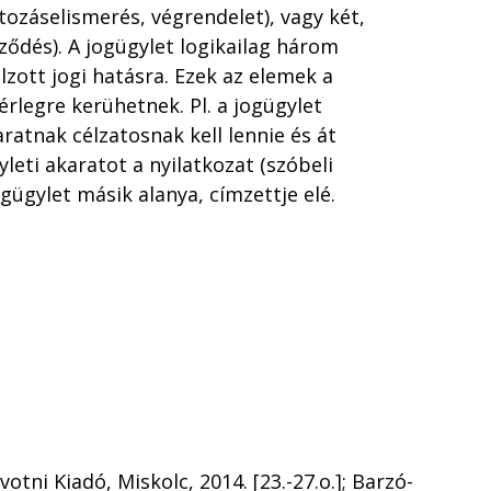
rtozáselismerés, végrendelet), vagy két,
rződés). A jogügylet logikailag három
lzott jogi hatásra. Ezek az elemek a
rlegre kerühetnek. Pl. a jogügylet
ratnak célzatosnak kell lennie és át
yleti akaratot a nyilatkozat (szóbeli
ogügylet másik alanya, címzettje elé.
otni Kiadó, Miskolc, 2014. [23.-27.o.]; Barzó-