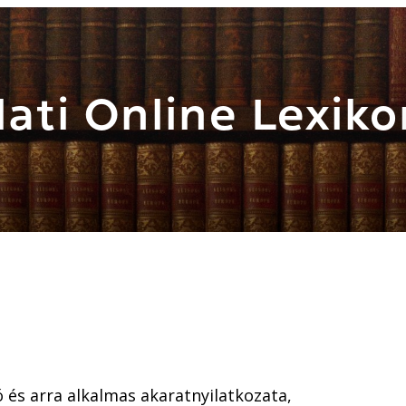
ati Online Lexiko
ó és arra alkalmas akaratnyilatkozata,