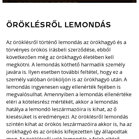
ÖRÖKLÉSRŐL LEMONDÁS
Az öröklésről történő lemondás az örökhagyó és a
törvényes örökös írásbeli szerződése, ebből
következően még az örökhagyó életében kell
megkötni. A lemondás köthető harmadik személy
javára is. Ilyen esetben további feltétel, hogy ez a
személy valóban örököljön is az örökhagyó után. A
lemondás ingyenesen vagy ellenérték fejében is
megvalósulhat. Amennyiben a lemondás ellenértéke
eléri a kötelesrész mértékét, akkor a lemondás
hatálya a lemondó leszármazóira is kihat, az ő
kiesésüket is eredményezi. Az öröklésről lemondás
szintén kihat az örökös leszármazóira akkor is, ha az
örökhagyó és az örökös kifejezetten így állapodtak
meg. Az öröklésről való lemondás a felek eltérő