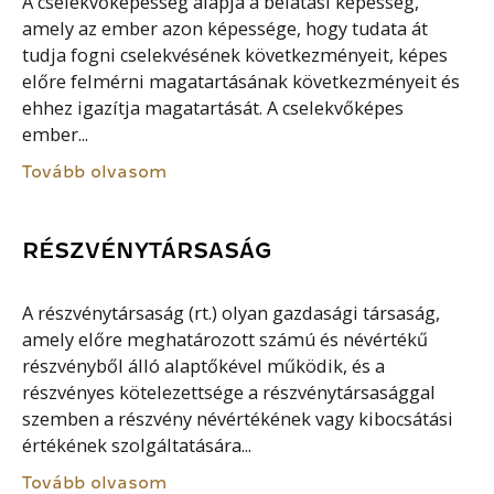
A cselekvőképesség alapja a belátási képesség,
amely az ember azon képessége, hogy tudata át
tudja fogni cselekvésének következményeit, képes
előre felmérni magatartásának következményeit és
ehhez igazítja magatartását. A cselekvőképes
ember...
Tovább olvasom
RÉSZVÉNYTÁRSASÁG
A részvénytársaság (rt.) olyan gazdasági társaság,
amely előre meghatározott számú és névértékű
részvényből álló alaptőkével működik, és a
részvényes kötelezettsége a részvénytársasággal
szemben a részvény névértékének vagy kibocsátási
értékének szolgáltatására...
Tovább olvasom