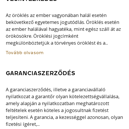
Az öröklés az ember vagyonában halál esetén
bekövetkező egyetemes jogutódlás. Öröklés esetén
az ember halálával hagyatéka, mint egész száll át az
örökösökre. Öröklési jogcímként
megkülönböztetjük a törvényes öröklést és a...
Tovább olvasom
GARANCIASZERZŐDÉS
A garanciaszerződés, illetve a garanciavállaló
nyilatkozat a garantőr olyan kötelezettségvállalása,
amely alapján a nyilatkozatban meghatározott
feltételek esetén köteles a jogosultnak fizetést
teljesíteni. A garancia, a kezességgel azonosan, olyan
fizetési ígéret,...