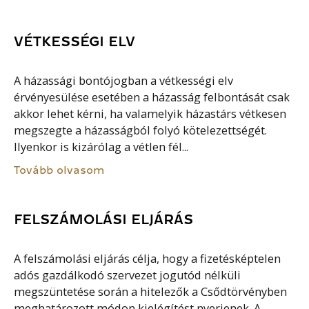
VÉTKESSÉGI ELV
A házassági bontójogban a vétkességi elv
érvényesülése esetében a házasság felbontását csak
akkor lehet kérni, ha valamelyik házastárs vétkesen
megszegte a házasságból folyó kötelezettségét.
Ilyenkor is kizárólag a vétlen fél...
Tovább olvasom
FELSZÁMOLÁSI ELJÁRÁS
A felszámolási eljárás célja, hogy a fizetésképtelen
adós gazdálkodó szervezet jogutód nélküli
megszüntetése során a hitelezők a Csődtörvényben
meghatározott módon kielégítést nyerjenek. A