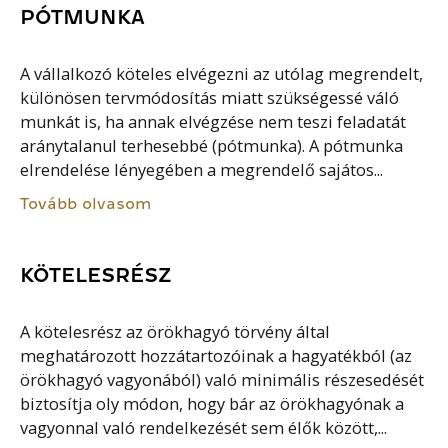
PÓTMUNKA
A vállalkozó köteles elvégezni az utólag megrendelt,
különösen tervmódosítás miatt szükségessé váló
munkát is, ha annak elvégzése nem teszi feladatát
aránytalanul terhesebbé (pótmunka). A pótmunka
elrendelése lényegében a megrendelő sajátos...
Tovább olvasom
KÖTELESRÉSZ
A kötelesrész az örökhagyó törvény által
meghatározott hozzátartozóinak a hagyatékból (az
örökhagyó vagyonából) való minimális részesedését
biztosítja oly módon, hogy bár az örökhagyónak a
vagyonnal való rendelkezését sem élők között,...