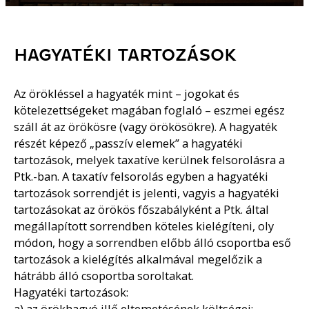
HAGYATÉKI TARTOZÁSOK
Az örökléssel a hagyaték mint – jogokat és
kötelezettségeket magában foglaló – eszmei egész
száll át az örökösre (vagy örökösökre). A hagyaték
részét képező „passzív elemek” a hagyatéki
tartozások, melyek taxatíve kerülnek felsorolásra a
Ptk.-ban. A taxatív felsorolás egyben a hagyatéki
tartozások sorrendjét is jelenti, vagyis a hagyatéki
tartozásokat az örökös főszabályként a Ptk. által
megállapított sorrendben köteles kielégíteni, oly
módon, hogy a sorrendben előbb álló csoportba eső
tartozások a kielégítés alkalmával megelőzik a
hátrább álló csoportba soroltakat.
Hagyatéki tartozások:
a) az örökhagyó illő eltemetésének költségei;