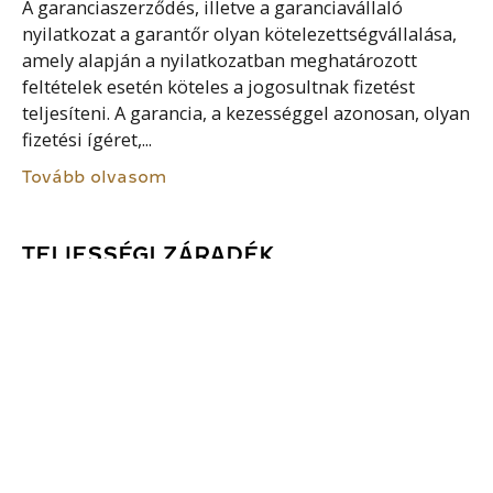
A garanciaszerződés, illetve a garanciavállaló
nyilatkozat a garantőr olyan kötelezettségvállalása,
amely alapján a nyilatkozatban meghatározott
feltételek esetén köteles a jogosultnak fizetést
teljesíteni. A garancia, a kezességgel azonosan, olyan
fizetési ígéret,...
Tovább olvasom
TELJESSÉGI ZÁRADÉK
A felek írásbeli szerződése olyan rendelkezést
tartalmazhat, mely szerint az írásba foglalt
szerződés a felek közötti megállapodás valamennyi
feltételét tartalmazza. Ennek következménye, hogy a
korábban létrejött, de e szerződésben nem...
Tovább olvasom