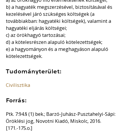
b) a hagyaték megszerzésével, biztosításával és
kezelésével járó szükséges költségek (a
továbbiakban: hagyatéki költségek), valamint a
hagyatéki eljárás költségei;
c) az örökhagyó tartozásai;
d) a kötelesrészen alapuló kötelezettségek;
e) a hagyományon és a meghagyáson alapuló
kötelezettségek.
Tudományterület:
Civilisztika
Forrás:
Ptk. 7:94.§ (1) bek.; Barzó-Juhász-Pusztahelyi-Sápi:
Öröklési jog, Novotni Kiadó, Miskolc, 2016.
[171.-175.o.]