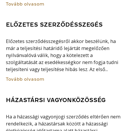
Tovább olvasom
ELŐZETES SZERZŐDÉSSZEGÉS
Előzetes szerződésszegésről akkor beszélünk, ha
már a teljesítési határidő lejártát megelőzően
nyilvánvalóvá válik, hogy a kötelezett a
szolgáltatását az esedékességkor nem fogja tudni
teljesíteni vagy teljesítése hibás lesz. Az első...
Tovább olvasom
HÁZASTÁRSI VAGYONKÖZÖSSÉG
Ha a házassági vagyonjogi szerződés eltérően nem
rendelkezik, a házastársak között a házassági
életközösség időtartama alatt házastársi