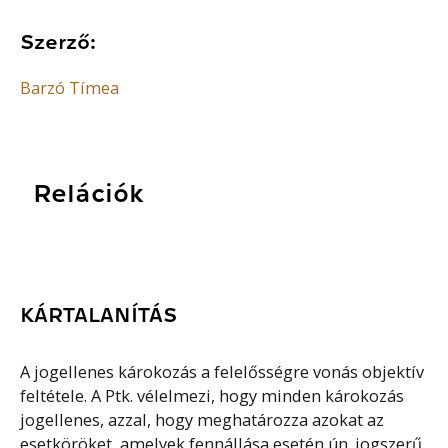
Szerző:
Barzó Tímea
Relációk
KÁRTALANÍTÁS
A jogellenes károkozás a felelősségre vonás objektív
feltétele. A Ptk. vélelmezi, hogy minden károkozás
jogellenes, azzal, hogy meghatározza azokat az
esetköröket, amelyek fennállása esetén ún. jogszerű