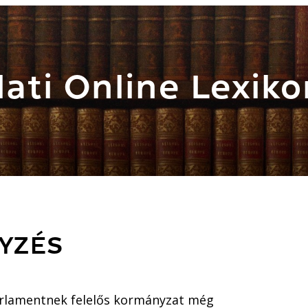
ati Online Lexiko
GYZÉS
 parlamentnek felelős kormányzat még