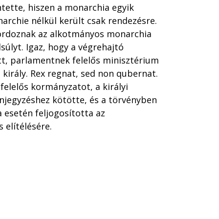
tette, hiszen a monarchia egyik
rchie nélkül került csak rendezésre.
 hordoznak az alkotmányos monarchia
súlyt. Igaz, hogy a végrehajtó
tt, parlamentnek felelős minisztérium
a király. Rex regnat, sed non qubernat.
 felelős kormányzatot, a királyi
enjegyzéshez kötötte, és a törvényben
esetén feljogosította az
 elítélésére.