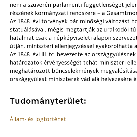
nem a szuverén parlamenti függetlenséget jelen
részének kormányzati rendszere – a Gesamtmona
Az 1848. évi törvények bár minőségi változást
statuálásával, mégis megtartják az uralkodói túl
hatalmat csak a népképviseleti alapon szerveze
útján, miniszteri ellenjegyzéssel gyakorolhatta 
Az 1848. évi III. tc. bevezette az országgyűlésnek
határozatok érvényességét tehát miniszteri ell
meghatározott bűncselekmények megvalósítása 
országgyűlést miniszterek vád alá helyezésére és
Tudományterület:
Állam- és jogtörténet