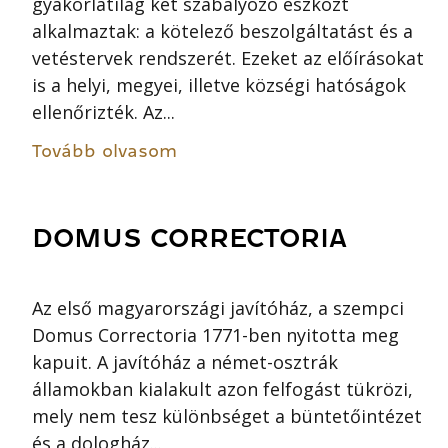
gyakorlatilag két szabályozó eszközt
alkalmaztak: a kötelező beszolgáltatást és a
vetéstervek rendszerét. Ezeket az előírásokat
is a helyi, megyei, illetve községi hatóságok
ellenőrizték. Az...
Tovább olvasom
DOMUS CORRECTORIA
Az első magyarországi javítóház, a szempci
Domus Correctoria 1771-ben nyitotta meg
kapuit. A javítóház a német-osztrák
államokban kialakult azon felfogást tükrözi,
mely nem tesz különbséget a büntetőintézet
és a dologház...