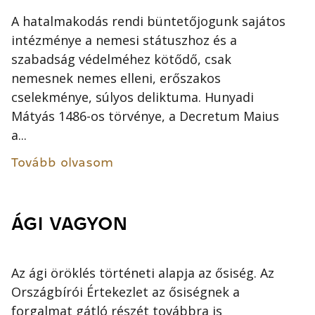
A hatalmakodás rendi büntetőjogunk sajátos
intézménye a nemesi státuszhoz és a
szabadság védelméhez kötődő, csak
nemesnek nemes elleni, erőszakos
cselekménye, súlyos deliktuma. Hunyadi
Mátyás 1486-os törvénye, a Decretum Maius
a...
Tovább olvasom
ÁGI VAGYON
Az ági öröklés történeti alapja az ősiség. Az
Országbírói Értekezlet az ősiségnek a
forgalmat gátló részét továbbra is