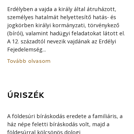
Erdélyben a vajda a király által átruházott,
személyes hatalmát helyettesítő hatás- és
jogkörben királyi kormányzati, törvénykező
(bírói), valamint hadügyi feladatokat látott el.
A 12. századtól nevezik vajdának az Erdélyi
Fejedelemség...
Tovább olvasom
ÚRISZÉK
A földesúri bíráskodás eredete a familiáris, a
ház népe feletti bíráskodás volt, majd a
földesúrral kölcsönös dologi