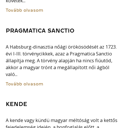
követek...
Tovább olvasom
PRAGMATICA SANCTIO
A Habsburg-dinasztia nőági örökösödését az 1723.
évi I-III. törvénycikkek, azaz a Pragmatica Sanctio
állapítja meg. A törvény alapján ha nincs fiúutód,
akkor a magyar trónt a megállapított női ágból
való...
Tovább olvasom
KENDE
A kende vagy kündü magyar méltóság volt a kettős
fejedelemség idején, a honfoglalás előtt, a