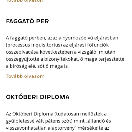
Tovább olvasom
FAGGATÓ PER
A faggató perben, azaz a nyomozóelvű eljárásban
(processus inquisitorius) az eljárási főfunciók
összeolvadása következtében a vizsgáló, miután
összegyűjtötte a bizonyítékokat, ő maga terjesztette
a bíróság elé, sőt ő maga is...
Tovább olvasom
OKTÓBERI DIPLOMA
Az Októberi Diploma (tudatosan mellőzték a
gyűlöletessé vált pátens szót) mint „állandó és
visszavonhatatlan alaptörvény” mérsékelte az