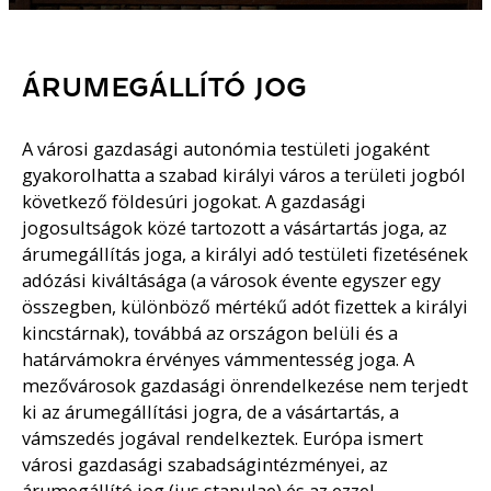
ÁRUMEGÁLLÍTÓ JOG
A városi gazdasági autonómia testületi jogaként
gyakorolhatta a szabad királyi város a területi jogból
következő földesúri jogokat. A gazdasági
jogosultságok közé tartozott a vásártartás joga, az
árumegállítás joga, a királyi adó testületi fizetésének
adózási kiváltásága (a városok évente egyszer egy
összegben, különböző mértékű adót fizettek a királyi
kincstárnak), továbbá az országon belüli és a
határvámokra érvényes vámmentesség joga. A
mezővárosok gazdasági önrendelkezése nem terjedt
ki az árumegállítási jogra, de a vásártartás, a
vámszedés jogával rendelkeztek. Európa ismert
városi gazdasági szabadságintézményei, az
árumegállító jog (ius stapulae) és az ezzel