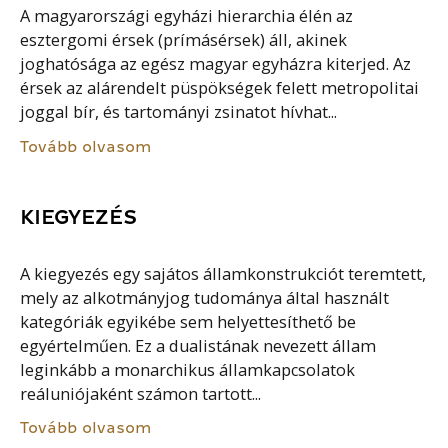
A magyarországi egyházi hierarchia élén az
esztergomi érsek (prímásérsek) áll, akinek
joghatósága az egész magyar egyházra kiterjed. Az
érsek az alárendelt püspökségek felett metropolitai
joggal bír, és tartományi zsinatot hívhat...
Tovább olvasom
KIEGYEZÉS
A kiegyezés egy sajátos államkonstrukciót teremtett,
mely az alkotmányjog tudománya által használt
kategóriák egyikébe sem helyettesíthető be
egyértelműen. Ez a dualistának nevezett állam
leginkább a monarchikus államkapcsolatok
reáluniójaként számon tartott...
Tovább olvasom