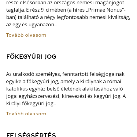
része elsősorban az országos nemesi magánjogot
taglalja. E rész 9. címében (a híres „Primae Nonus”-
ban) található a négy legfontosabb nemesi kiváltság,
az egy és ugyanazon...
Tovább olvasom
FŐKEGYÚRI JOG
Az uralkodó személyes, fenntartott felségjogainak
egyike a főkegyúri jog, amely a királynak a római
katolikus egyház belső életének alakításához való
joga: egyházszervezési, kinevezési és kegyúri jog. A
királyi főkegyúri jog...
Tovább olvasom
FELSÉGSÉRTÉS