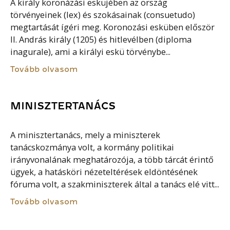
A király koronázási esküjében az ország
törvényeinek (lex) és szokásainak (consuetudo)
megtartását ígéri meg. Koronozási esküben először
II. András király (1205) és hitlevélben (diploma
inagurale), ami a királyi eskü törvénybe...
Tovább olvasom
MINISZTERTANÁCS
A minisztertanács, mely a miniszterek
tanácskozmánya volt, a kormány politikai
irányvonalának meghatározója, a több tárcát érintő
ügyek, a hatásköri nézeteltérések eldöntésének
fóruma volt, a szakminiszterek által a tanács elé vitt...
Tovább olvasom