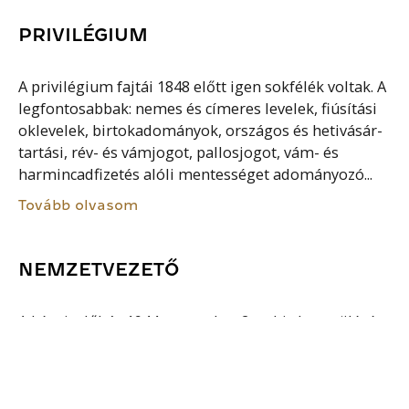
PRIVILÉGIUM
A privilégium fajtái 1848 előtt igen sokfélék voltak. A
legfontosabbak: nemes és címeres levelek, fiúsítási
oklevelek, birtokadományok, országos és hetivásár-
tartási, rév- és vámjogot, pallosjogot, vám- és
harmincadfizetés alóli mentességet adományozó...
Tovább olvasom
NEMZETVEZETŐ
A képviselőház 1944. november 2-ra hirdetett ülésén
a képviselők hatodának jelenlétében jóváhagyta az
Országtanács döntésén nyugvó törvényjavaslatot,
melyet a felsőház másnap ellenszavazat és