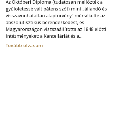
Az Októberi Diploma (tudatosan mellőzték a
gyűlöletessé vált pátens szót) mint „állandó és
visszavonhatatlan alaptörvény” mérsékelte az
abszolutisztikus berendezkedést, és
Magyarországon viszszaállította az 1848 előtti
intézményeket: a Kancelláriát és a...
Tovább olvasom
HITELES HELY
Latinul loca credibilia. A bírósági szervezetet a 13.
század óta kiegészítő, sajátosan magyar
közhitelességi szervezet. A hiteles hely egyházi
intézmény, melynek tekintélye, hitelességre számot
tartó pecsétje, s az oklevél kiállításához...
Tovább olvasom