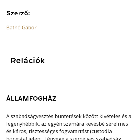
Szerző:
Bathó Gábor
Relációk
ÁLLAMFOGHÁZ
A szabadságvesztés büntetések között kivételes és a
legenyhébbik, az egyén számára kevésbé sérelmes
és káros, tisztességes fogvatartást (custodia
honesta) jelent. Lényege a személyes szabadság