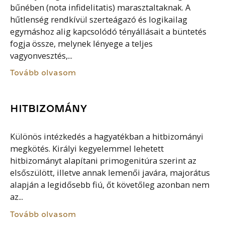
bűnében (nota infidelitatis) marasztaltaknak. A
hűtlenség rendkívül szerteágazó és logikailag
egymáshoz alig kapcsolódó tényállásait a büntetés
fogja össze, melynek lényege a teljes
vagyonvesztés,...
Tovább olvasom
HITBIZOMÁNY
Különös intézkedés a hagyatékban a hitbizományi
megkötés. Királyi kegyelemmel lehetett
hitbizományt alapítani primogenitúra szerint az
elsőszülött, illetve annak lemenői javára, majorátus
alapján a legidősebb fiú, őt követőleg azonban nem
az...
Tovább olvasom