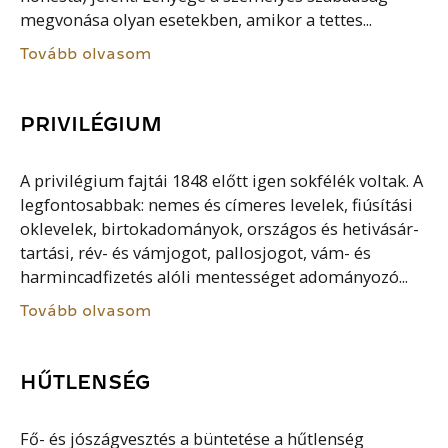
megvonása olyan esetekben, amikor a tettes...
Tovább olvasom
PRIVILÉGIUM
A privilégium fajtái 1848 előtt igen sokfélék voltak. A
legfontosabbak: nemes és címeres levelek, fiúsítási
oklevelek, birtokadományok, országos és hetivásár-
tartási, rév- és vámjogot, pallosjogot, vám- és
harmincadfizetés alóli mentességet adományozó...
Tovább olvasom
HŰTLENSÉG
Fő- és jószágvesztés a büntetése a hűtlenség