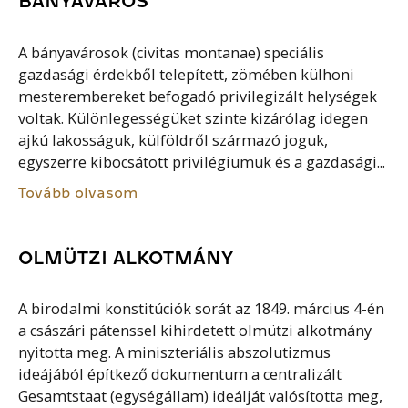
BÁNYAVÁROS
A bányavárosok (civitas montanae) speciális
gazdasági érdekből telepített, zömében külhoni
mesterembereket befogadó privilegizált helységek
voltak. Különlegességüket szinte kizárólag idegen
ajkú lakosságuk, külföldről származó joguk,
egyszerre kibocsátott privilégiumuk és a gazdasági...
Tovább olvasom
OLMÜTZI ALKOTMÁNY
A birodalmi konstitúciók sorát az 1849. március 4-én
a császári pátenssel kihirdetett olmützi alkotmány
nyitotta meg. A miniszteriális abszolutizmus
ideájából építkező dokumentum a centralizált
Gesamtstaat (egységállam) ideálját valósította meg,