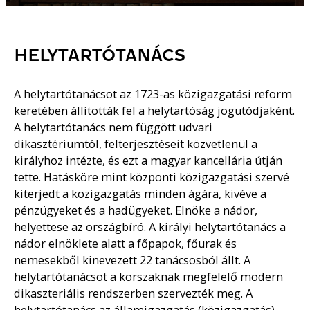
HELYTARTÓTANÁCS
A helytartótanácsot az 1723-as közigazgatási reform
keretében állították fel a helytartóság jogutódjaként.
A helytartótanács nem függött udvari
dikasztériumtól, felterjesztéseit közvetlenül a
királyhoz intézte, és ezt a magyar kancellária útján
tette. Hatásköre mint központi közigazgatási szervé
kiterjedt a közigazgatás minden ágára, kivéve a
pénzügyeket és a hadügyeket. Elnöke a nádor,
helyettese az országbíró. A királyi helytartótanács a
nádor elnöklete alatt a főpapok, főurak és
nemesekből kinevezett 22 tanácsosból állt. A
helytartótanácsot a korszaknak megfelelő modern
dikaszteriális rendszerben szervezték meg. A
helytartótanács az államigazgatás (közigazgatás)