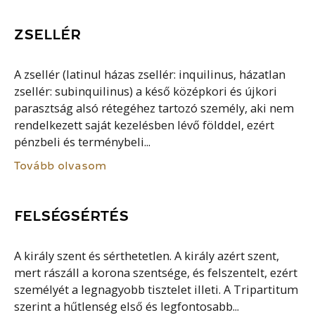
ZSELLÉR
A zsellér (latinul házas zsellér: inquilinus, házatlan
zsellér: subinquilinus) a késő középkori és újkori
parasztság alsó rétegéhez tartozó személy, aki nem
rendelkezett saját kezelésben lévő földdel, ezért
pénzbeli és terménybeli...
Tovább olvasom
FELSÉGSÉRTÉS
A király szent és sérthetetlen. A király azért szent,
mert rászáll a korona szentsége, és felszentelt, ezért
személyét a legnagyobb tisztelet illeti. A Tripartitum
szerint a hűtlenség első és legfontosabb...