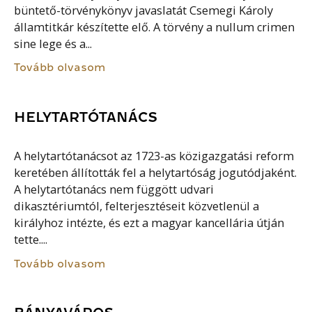
büntető-törvénykönyv javaslatát Csemegi Károly
államtitkár készítette elő. A törvény a nullum crimen
sine lege és a...
Tovább olvasom
HELYTARTÓTANÁCS
A helytartótanácsot az 1723-as közigazgatási reform
keretében állították fel a helytartóság jogutódjaként.
A helytartótanács nem függött udvari
dikasztériumtól, felterjesztéseit közvetlenül a
királyhoz intézte, és ezt a magyar kancellária útján
tette....
Tovább olvasom