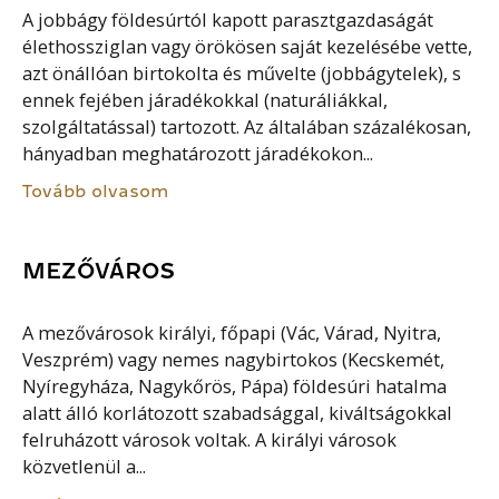
A jobbágy földesúrtól kapott parasztgazdaságát
élethossziglan vagy örökösen saját kezelésébe vette,
azt önállóan birtokolta és művelte (jobbágytelek), s
ennek fejében járadékokkal (naturáliákkal,
szolgáltatással) tartozott. Az általában százalékosan,
hányadban meghatározott járadékokon...
Tovább olvasom
MEZŐVÁROS
A mezővárosok királyi, főpapi (Vác, Várad, Nyitra,
Veszprém) vagy nemes nagybirtokos (Kecskemét,
Nyíregyháza, Nagykőrös, Pápa) földesúri hatalma
alatt álló korlátozott szabadsággal, kiváltságokkal
felruházott városok voltak. A királyi városok
közvetlenül a...