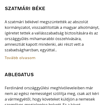
SZATMÁRI BÉKE
A szatmári békével megszüntették az abszolút
kormányzatot, visszaállították a magyar alkotmányt,
ígéretet tettek a vallásszabadság biztosítására és az
országgyűlés mihamarabbi összehívására,
amnesztiát kapott mindenki, aki részt vett a
szabadságharcban, egyúttal...
Tovább olvasom
ABLEGATUS
Ferdinánd országgyűlési meghívóleveleiben már
nem az egész nemességet szólítja meg, csak azt kéri
a vármegyétől, hogy követeket küldjön a nemesek
személyes megjelenése helyett. Ez a követ