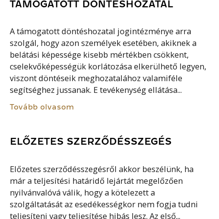
TÁMOGATOTT DÖNTÉSHOZATAL
A támogatott döntéshozatal jogintézménye arra
szolgál, hogy azon személyek esetében, akiknek a
belátási képessége kisebb mértékben csökkent,
cselekvőképességük korlátozása elkerülhető legyen,
viszont döntéseik meghozatalához valamiféle
segítséghez jussanak. E tevékenység ellátása...
Tovább olvasom
ELŐZETES SZERZŐDÉSSZEGÉS
Előzetes szerződésszegésről akkor beszélünk, ha
már a teljesítési határidő lejártát megelőzően
nyilvánvalóvá válik, hogy a kötelezett a
szolgáltatását az esedékességkor nem fogja tudni
teljesíteni vagy teljesítése hibás lesz. Az első...