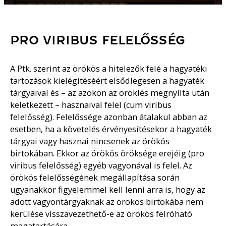
PRO VIRIBUS FELELŐSSÉG
A Ptk. szerint az örökös a hitelezők felé a hagyatéki
tartozások kielégítéséért elsődlegesen a hagyaték
tárgyaival és – az azokon az öröklés megnyílta után
keletkezett – hasznaival felel (cum viribus
felelősség). Felelőssége azonban átalakul abban az
esetben, ha a követelés érvényesítésekor a hagyaték
tárgyai vagy hasznai nincsenek az örökös
birtokában. Ekkor az örökös öröksége erejéig (pro
viribus felelősség) egyéb vagyonával is felel. Az
örökös felelősségének megállapítása során
ugyanakkor figyelemmel kell lenni arra is, hogy az
adott vagyontárgyaknak az örökös birtokába nem
kerülése visszavezethető-e az örökös felróható
magatartására.