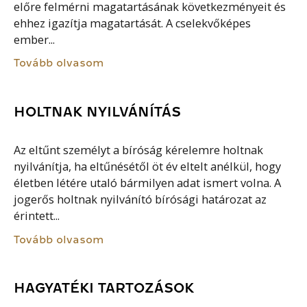
előre felmérni magatartásának következményeit és
ehhez igazítja magatartását. A cselekvőképes
ember...
Tovább olvasom
HOLTNAK NYILVÁNÍTÁS
Az eltűnt személyt a bíróság kérelemre holtnak
nyilvánítja, ha eltűnésétől öt év eltelt anélkül, hogy
életben létére utaló bármilyen adat ismert volna. A
jogerős holtnak nyilvánító bírósági határozat az
érintett...
Tovább olvasom
HAGYATÉKI TARTOZÁSOK