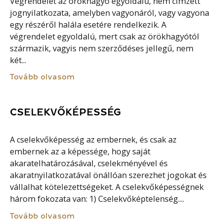
Végrendelet az örökhagyó egyoldalú, nem címzett
jognyilatkozata, amelyben vagyonáról, vagy vagyona
egy részéről halála esetére rendelkezik. A
végrendelet egyoldalú, mert csak az örökhagyótól
származik, vagyis nem szerződéses jellegű, nem
két...
Tovább olvasom
CSELEKVŐKÉPESSÉG
A cselekvőképesség az embernek, és csak az
embernek az a képessége, hogy saját
akaratelhatározásával, cselekményével és
akaratnyilatkozatával önállóan szerezhet jogokat és
vállalhat kötelezettségeket. A cselekvőképességnek
három fokozata van: 1) Cselekvőképtelenség....
Tovább olvasom