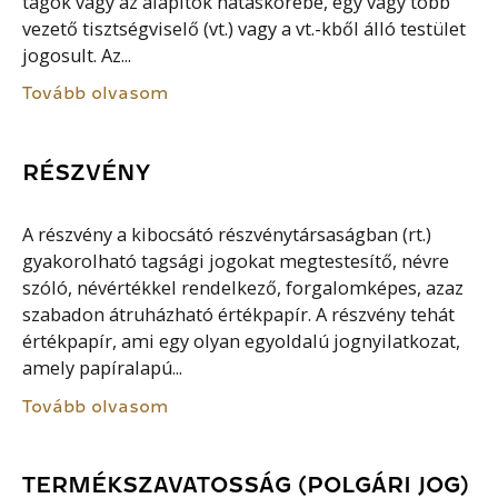
tagok vagy az alapítók hatáskörébe, egy vagy több
vezető tisztségviselő (vt.) vagy a vt.-kből álló testület
jogosult. Az...
Tovább olvasom
RÉSZVÉNY
A részvény a kibocsátó részvénytársaságban (rt.)
gyakorolható tagsági jogokat megtestesítő, névre
szóló, névértékkel rendelkező, forgalomképes, azaz
szabadon átruházható értékpapír. A részvény tehát
értékpapír, ami egy olyan egyoldalú jognyilatkozat,
amely papíralapú...
Tovább olvasom
TERMÉKSZAVATOSSÁG (POLGÁRI JOG)