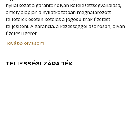
nyilatkozat a garantőr olyan kötelezettségvállalása,
amely alapján a nyilatkozatban meghatározott
feltételek esetén köteles a jogosultnak fizetést
teljesíteni. A garancia, a kezességgel azonosan, olyan
fizetési ígéret,...
Tovább olvasom
TELJESSÉGI ZÁRADÉK
A felek írásbeli szerződése olyan rendelkezést
tartalmazhat, mely szerint az írásba foglalt
szerződés a felek közötti megállapodás valamennyi
feltételét tartalmazza. Ennek következménye, hogy a
korábban létrejött, de e szerződésben nem...
Tovább olvasom