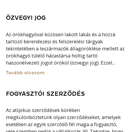
ÖZVEGYI JOG
Az örökhagyóval közösen lakott lakás és a hozzá
tartozó berendezési és felszerelési tárgyak
tekintetében a leszármazók állagöröklése mellett az
örökhagyó túlélő házastársa holtig tartó
haszonélvezeti jogot örököl (özvegyi jog). Ezzel...
Tovább olvasom
FOGYASZTÓI SZERZŐDÉS
Az atipikus szerződések körében
megkülönböztetünk olyan szerződéseket, amelyek
esetében az egyik szerződő fél maga a fogyasztó,
vele szemben pedig a vállalkozás áll. Tekintve, hogy