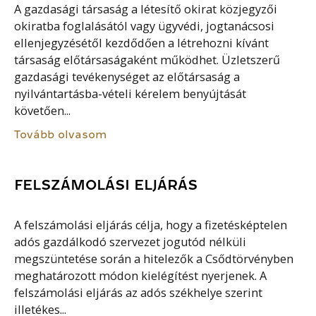
A gazdasági társaság a létesítő okirat közjegyzői
okiratba foglalásától vagy ügyvédi, jogtanácsosi
ellenjegyzésétől kezdődően a létrehozni kívánt
társaság előtársaságaként működhet. Üzletszerű
gazdasági tevékenységet az előtársaság a
nyilvántartásba-vételi kérelem benyújtását
követően...
Tovább olvasom
FELSZÁMOLÁSI ELJÁRÁS
A felszámolási eljárás célja, hogy a fizetésképtelen
adós gazdálkodó szervezet jogutód nélküli
megszüntetése során a hitelezők a Csődtörvényben
meghatározott módon kielégítést nyerjenek. A
felszámolási eljárás az adós székhelye szerint
illetékes...