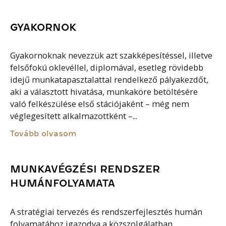
GYAKORNOK
Gyakornoknak nevezzük azt szakképesítéssel, illetve
felsőfokú oklevéllel, diplomával, esetleg rövidebb
idejű munkatapasztalattal rendelkező pályakezdőt,
aki a választott hivatása, munkaköre betöltésére
való felkészülése első stációjaként – még nem
véglegesített alkalmazottként –...
Tovább olvasom
MUNKAVÉGZÉSI RENDSZER
HUMÁNFOLYAMATA
A stratégiai tervezés és rendszerfejlesztés humán
folyamatához igazodva a közszolgálatban