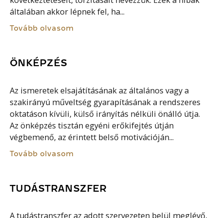
következtetéseit, torzításait nevezzük. Ezek a hibák
általában akkor lépnek fel, ha...
Tovább olvasom
ÖNKÉPZÉS
Az ismeretek elsajátításának az általános vagy a
szakirányú műveltség gyarapításának a rendszeres
oktatáson kívüli, külső irányítás nélküli önálló útja.
Az önképzés tisztán egyéni erőkifejtés útján
végbemenő, az érintett belső motivációján...
Tovább olvasom
TUDÁSTRANSZFER
A tudástranszfer az adott szervezeten belül meglévő,