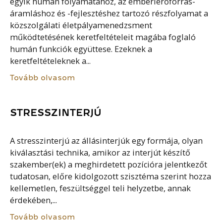
egyik humán folyamatához, az emberierőforrás-
áramláshoz és -fejlesztéshez tartozó részfolyamat a
közszolgálati életpályamenedzsment
működtetésének keretfeltételeit magába foglaló
humán funkciók együttese. Ezeknek a
keretfeltételeknek a...
Tovább olvasom
STRESSZINTERJÚ
A stresszinterjú az állásinterjúk egy formája, olyan
kiválasztási technika, amikor az interjút készítő
szakember(ek) a meghirdetett pozícióra jelentkezőt
tudatosan, előre kidolgozott szisztéma szerint hozza
kellemetlen, feszültséggel teli helyzetbe, annak
érdekében,...
Tovább olvasom