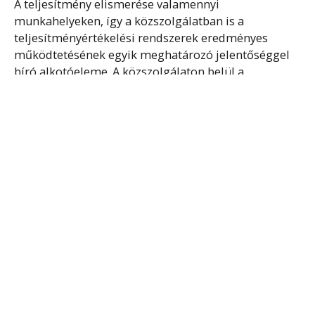
A teljesítmény elismerése valamennyi
munkahelyeken, így a közszolgálatban is a
teljesítményértékelési rendszerek eredményes
működtetésének egyik meghatározó jelentőséggel
bíró alkotóeleme. A közszolgálaton belül a
minősítéssel kiegészülő teljesítményértékelés
körfolyamata alatt, amely általában...
Tovább olvasom
ROTÁCIÓ
A munkakör változatosságának növelését szolgáló
egyik munkaszervezési megoldás a rotáció. A rotáció
lényegét az adja, hogy a munkavállalók előre
meghatározott rendszerességgel (heti, napi, vagy
akár néhány órás ciklusokban), vagy a...
Tovább olvasom