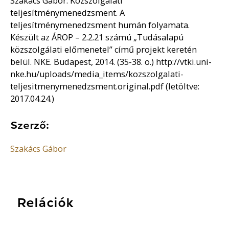
Szakács Gábor: Közszolgálati
teljesítménymenedzsment. A
teljesítménymenedzsment humán folyamata.
Készült az ÁROP – 2.2.21 számú „Tudásalapú
közszolgálati előmenetel” című projekt keretén
belül. NKE. Budapest, 2014. (35-38. o.) http://vtki.uni-
nke.hu/uploads/media_items/kozszolgalati-
teljesitmenymenedzsment.original.pdf (letöltve:
2017.04.24.)
Szerző:
Szakács Gábor
Relációk