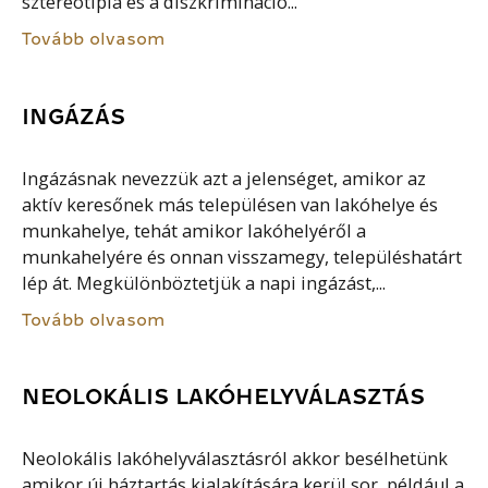
sztereotípia és a diszkrimináció...
Tovább olvasom
INGÁZÁS
Ingázásnak nevezzük azt a jelenséget, amikor az
aktív keresőnek más településen van lakóhelye és
munkahelye, tehát amikor lakóhelyéről a
munkahelyére és onnan visszamegy, településhatárt
lép át. Megkülönböztetjük a napi ingázást,...
Tovább olvasom
NEOLOKÁLIS LAKÓHELYVÁLASZTÁS
Neolokális lakóhelyválasztásról akkor besélhetünk
amikor új háztartás kialakítására kerül sor, például a