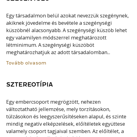
Egy társadalmon belül azokat nevezzük szegénynek,
akiknek jövedelme és bevétele a szegénységi
küszöbnél alacsonyabb. A szegénységi küszöb lehet
egy valamilyen módszerrel meghatározott
létminimum. A szegénységi küszöböt
meghatározhatjuk az adott társadalomban...
Tovább olvasom
SZTEREOTÍPIA
Egy embercsoport megrögzött, nehezen
változtatható jellemzése, mely torzításokon,
túlzásokon és leegyszerűsítéseken alapul, és szinte
mindig negatív elképzelések, előítéletek együttese
valamely csoport tagjaival szemben. Az előítélet, a