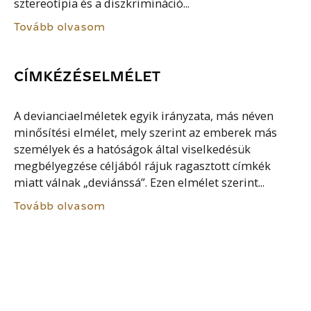
sztereotípia és a diszkrimináció...
Tovább olvasom
CÍMKÉZÉSELMÉLET
A devianciaelméletek egyik irányzata, más néven
minősítési elmélet, mely szerint az emberek más
személyek és a hatóságok által viselkedésük
megbélyegzése céljából rájuk ragasztott címkék
miatt válnak „deviánssá”. Ezen elmélet szerint...
Tovább olvasom
RITUÁLÉ
Formalizált csoport vagy közösség tagjai körében