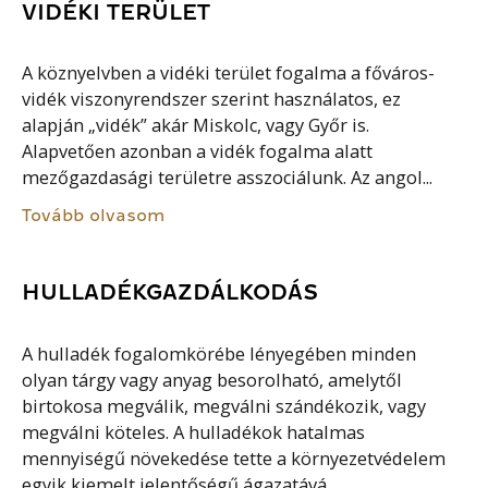
VIDÉKI TERÜLET
A köznyelvben a vidéki terület fogalma a főváros-
vidék viszonyrendszer szerint használatos, ez
alapján „vidék” akár Miskolc, vagy Győr is.
Alapvetően azonban a vidék fogalma alatt
mezőgazdasági területre asszociálunk. Az angol...
Tovább olvasom
HULLADÉKGAZDÁLKODÁS
A hulladék fogalomkörébe lényegében minden
olyan tárgy vagy anyag besorolható, amelytől
birtokosa megválik, megválni szándékozik, vagy
megválni köteles. A hulladékok hatalmas
mennyiségű növekedése tette a környezetvédelem
egyik kiemelt jelentőségű ágazatává...