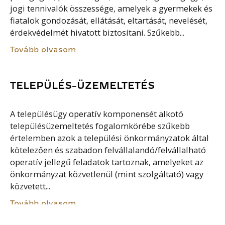
jogi tennivalók összessége, amelyek a gyermekek és
fiatalok gondozását, ellátását, eltartását, nevelését,
érdekvédelmét hivatott biztosítani. Szűkebb...
Tovább olvasom
TELEPÜLÉS-ÜZEMELTETÉS
A településügy operatív komponensét alkotó
településüzemeltetés fogalomkörébe szűkebb
értelemben azok a települési önkormányzatok által
kötelezően és szabadon felvállalandó/felvállalható
operatív jellegű feladatok tartoznak, amelyeket az
önkormányzat közvetlenül (mint szolgáltató) vagy
közvetett...
Tovább olvasom