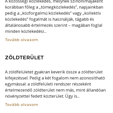
A közösségi közlekedés, melynek szinonimájaként
korábban főleg a „tömegközlekedés”, napjainkban
pedig a „közforgalmú közlekedés” vagy „kollektív
közlekedés” fogalmát is használják, tágabb és
általánosabb értelmezés szerint – magában foglal
minden közlekedési...
Tovább olvasom
ZÖLDTERÜLET
A zöldfelületet gyakran keverik össze a zöldterület
kifejezéssel. Pedig a két fogalom nem azonosítható
egymással: a zöldfelületi rendszer részeként
értelmezendő zöldterület nem más, mint állandóan
növényzettel fedett közterület. Úgy is...
Tovább olvasom