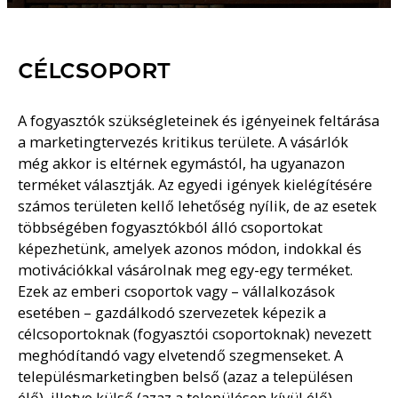
CÉLCSOPORT
A fogyasztók szükségleteinek és igényeinek feltárása
a marketingtervezés kritikus területe. A vásárlók
még akkor is eltérnek egymástól, ha ugyanazon
terméket választják. Az egyedi igények kielégítésére
számos területen kellő lehetőség nyílik, de az esetek
többségében fogyasztókból álló csoportokat
képezhetünk, amelyek azonos módon, indokkal és
motivációkkal vásárolnak meg egy-egy terméket.
Ezek az emberi csoportok vagy – vállalkozások
esetében – gazdálkodó szervezetek képezik a
célcsoportoknak (fogyasztói csoportoknak) nevezett
meghódítandó vagy elvetendő szegmenseket. A
településmarketingben belső (azaz a településen
élő), illetve külső (azaz a településen kívül élő)