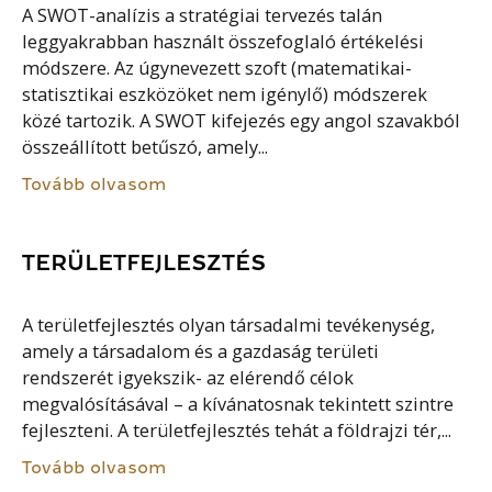
A SWOT-analízis a stratégiai tervezés talán
leggyakrabban használt összefoglaló értékelési
módszere. Az úgynevezett szoft (matematikai-
statisztikai eszközöket nem igénylő) módszerek
közé tartozik. A SWOT kifejezés egy angol szavakból
összeállított betűszó, amely...
Tovább olvasom
TERÜLETFEJLESZTÉS
A területfejlesztés olyan társadalmi tevékenység,
amely a társadalom és a gazdaság területi
rendszerét igyekszik- az elérendő célok
megvalósításával – a kívánatosnak tekintett szintre
fejleszteni. A területfejlesztés tehát a földrajzi tér,...
Tovább olvasom