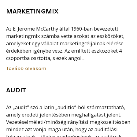
MARKETINGMIX
Az E. Jerome McCarthy által 1960-ban bevezetett
marketingmix számba vette azokat az eszközöket,
amelyeket egy vállalat marketingcéljainak elérése
érdekében igénybe vesz. Az említett eszközöket 4
csoportba osztotta, s ezek angol...
Tovább olvasom
AUDIT
Az „audit” szó a latin „auditio”-ból származtatható,
amely eredeti jelentésében meghallgatást jelent.
Vezetéselméleti/minőségirányítási megközelítésben
mindez azt vonja maga után, hogy az auditálási
folyamatnak – illetve eredményének, az auditnak –