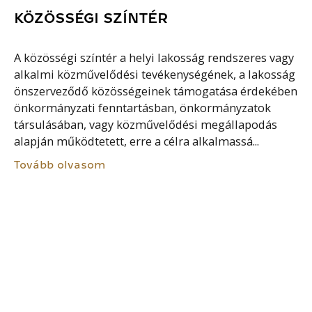
KÖZÖSSÉGI SZÍNTÉR
A közösségi színtér a helyi lakosság rendszeres vagy
alkalmi közművelődési tevékenységének, a lakosság
önszerveződő közösségeinek támogatása érdekében
önkormányzati fenntartásban, önkormányzatok
társulásában, vagy közművelődési megállapodás
alapján működtetett, erre a célra alkalmassá...
Tovább olvasom
IMÁZS
Az imázs fogalma az 1960-as években tűnt fel, de
csak az 1970-es évektől terjedt el a
marketingkutatások terén is; azelőtt csak a
pszichológiában volt használatos. A szó