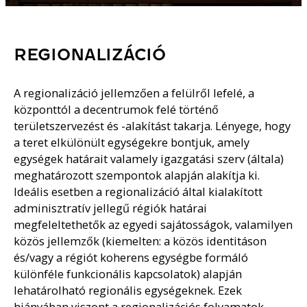
REGIONALIZÁCIÓ
A regionalizáció jellemzően a felülről lefelé, a
központtól a decentrumok felé történő
területszervezést és -alakítást takarja. Lényege, hogy
a teret elkülönült egységekre bontjuk, amely
egységek határait valamely igazgatási szerv (általa)
meghatározott szempontok alapján alakítja ki.
Ideális esetben a regionalizáció által kialakított
adminisztratív jellegű régiók határai
megfeleltethetők az egyedi sajátosságok, valamilyen
közös jellemzők (kiemelten: a közös identitáson
és/vagy a régiót koherens egységbe formáló
különféle funkcionális kapcsolatok) alapján
lehatárolható regionális egységeknek. Ezek
hiányában viszont a regionalizációs folyamatok