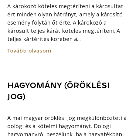
A károkozó köteles megtéríteni a károsultat
ért minden olyan hátrányt, amely a károsító
esemény folytán őt érte. A károkozó a
károsult teljes kárát köteles megtéríteni. A
teljes kártérítés körében a...
Tovább olvasom
HAGYOMÁNY (ÖRÖKLÉSI
JOG)
A mai magyar öröklési jog megkülönbözteti a
dologi és a kötelmi hagyományt. Dologi
hagyományról beszélünk, ha a hagyatékban