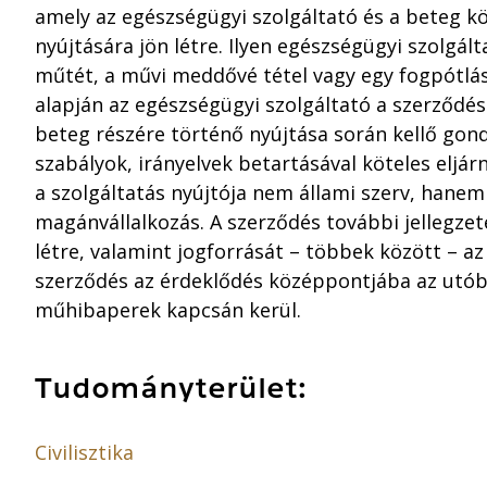
amely az egészségügyi szolgáltató és a beteg k
nyújtására jön létre. Ilyen egészségügyi szolgál
műtét, a művi meddővé tétel vagy egy fogpótlás
alapján az egészségügyi szolgáltató a szerződé
beteg részére történő nyújtása során kellő gond
szabályok, irányelvek betartásával köteles eljár
a szolgáltatás nyújtója nem állami szerv, hane
magánvállalkozás. A szerződés további jellegze
létre, valamint jogforrását – többek között – a
szerződés az érdeklődés középpontjába az utóbb
műhibaperek kapcsán kerül.
Tudományterület:
Civilisztika