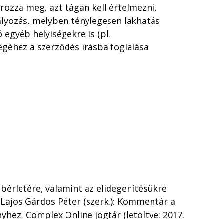
ozza meg, azt tágan kell értelmezni,
ályozás, melyben ténylegesen lakhatás
 egyéb helyiségekre is (pl.
égéhez a szerződés írásba foglalása
k bérletére, valamint az elidegenítésükre
s Lajos Gárdos Péter (szerk.): Kommentár a
nyhez, Complex Online jogtár (letöltve: 2017.