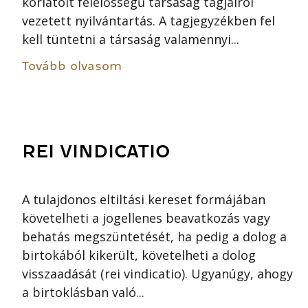
korlátolt felelősségű társaság tagjairól
vezetett nyilvántartás. A tagjegyzékben fel
kell tüntetni a társaság valamennyi...
Tovább olvasom
REI VINDICATIO
A tulajdonos eltiltási kereset formájában
követelheti a jogellenes beavatkozás vagy
behatás megszüntetését, ha pedig a dolog a
birtokából kikerült, követelheti a dolog
visszaadását (rei vindicatio). Ugyanúgy, ahogy
a birtoklásban való...