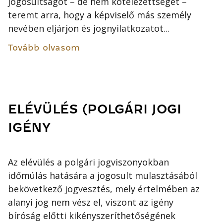
jogosultságot – de nem kötelezettséget –
teremt arra, hogy a képviselő más személy
nevében eljárjon és jognyilatkozatot...
Tovább olvasom
ELÉVÜLÉS (POLGÁRI JOGI
IGÉNY
Az elévülés a polgári jogviszonyokban
időmúlás hatására a jogosult mulasztásából
bekövetkező jogvesztés, mely értelmében az
alanyi jog nem vész el, viszont az igény
bíróság előtti kikényszeríthetőségének