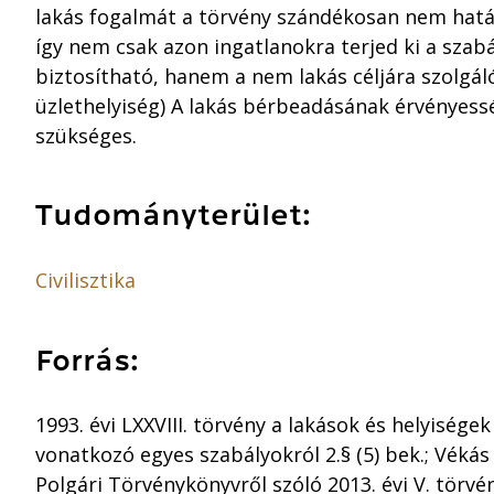
lakás fogalmát a törvény szándékosan nem határ
így nem csak azon ingatlanokra terjed ki a szab
biztosítható, hanem a nem lakás céljára szolgáló
üzlethelyiség) A lakás bérbeadásának érvényess
szükséges.
Tudományterület:
Civilisztika
Forrás:
1993. évi LXXVIII. törvény a lakások és helyisége
vonatkozó egyes szabályokról 2.§ (5) bek.; Véká
Polgári Törvénykönyvről szóló 2013. évi V. törvé