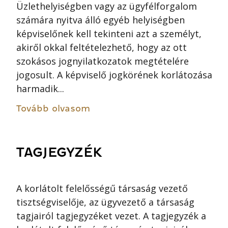
Üzlethelyiségben vagy az ügyfélforgalom
számára nyitva álló egyéb helyiségben
képviselőnek kell tekinteni azt a személyt,
akiről okkal feltételezhető, hogy az ott
szokásos jognyilatkozatok megtételére
jogosult. A képviselő jogkörének korlátozása
harmadik...
Tovább olvasom
TAGJEGYZÉK
A korlátolt felelősségű társaság vezető
tisztségviselője, az ügyvezető a társaság
tagjairól tagjegyzéket vezet. A tagjegyzék a