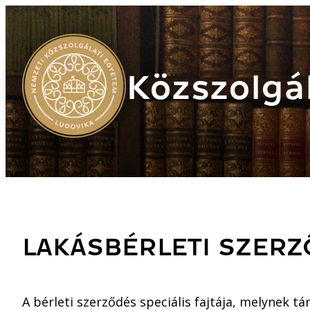
Közszolgál
LAKÁSBÉRLETI SZER
A bérleti szerződés speciális fajtája, melynek tár