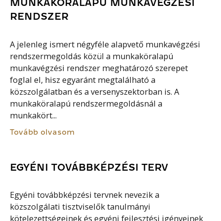
MUNKAKÖRALAPÚ MUNKAVÉGZÉSI
RENDSZER
A jelenleg ismert négyféle alapvető munkavégzési
rendszermegoldás közül a munkaköralapú
munkavégzési rendszer meghatározó szerepet
foglal el, hisz egyaránt megtalálható a
közszolgálatban és a versenyszektorban is. A
munkaköralapú rendszermegoldásnál a
munkakört...
Tovább olvasom
EGYÉNI TOVÁBBKÉPZÉSI TERV
Egyéni továbbképzési tervnek nevezik a
közszolgálati tisztviselők tanulmányi
kötelezettségeinek és egyéni fejlesztési igényeinek