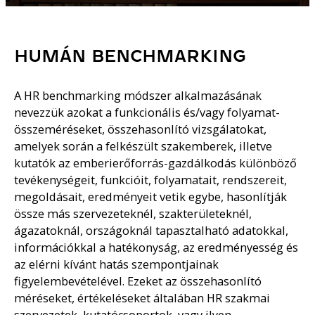
HUMÁN BENCHMARKING
A HR benchmarking módszer alkalmazásának
nevezzük azokat a funkcionális és/vagy folyamat-
összeméréseket, összehasonlító vizsgálatokat,
amelyek során a felkészült szakemberek, illetve
kutatók az emberierőforrás-gazdálkodás különböző
tevékenységeit, funkcióit, folyamatait, rendszereit,
megoldásait, eredményeit vetik egybe, hasonlítják
össze más szervezeteknél, szakterületeknél,
ágazatoknál, országoknál tapasztalható adatokkal,
információkkal a hatékonyság, az eredményesség és
az elérni kívánt hatás szempontjainak
figyelembevételével. Ezeket az összehasonlító
méréseket, értékeléseket általában HR szakmai
szervezetek, kutatócsoportok, vagy ilyen