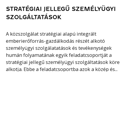
STRATÉGIAI JELLEGŰ SZEMÉLYÜGYI
SZOLGÁLTATÁSOK
A közszolgálat stratégiai alapú integrált
emberierőforrás-gazdálkodás részét alkotó
személyügyi szolgálatatások és tevékenységek
humán folyamatának egyik feladatcsoportját a
stratégiai jellegű személyügyi szolgáltatások köre
alkotja. Ebbe a feladatcsoportba azok a közép és...
Tovább olvasom
NEVELÉS
A nevelés olyan értékátadó, értékrendszert kialakító,
fejlesztő folyamat, melynek célja, hogy az egyént
életfeladatai megoldására képessé tegye. A nevelés