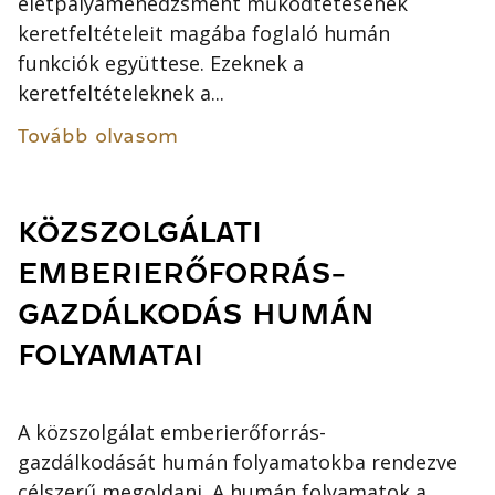
életpályamenedzsment működtetésének
keretfeltételeit magába foglaló humán
funkciók együttese. Ezeknek a
keretfeltételeknek a...
Tovább olvasom
KÖZSZOLGÁLATI
EMBERIERŐFORRÁS-
GAZDÁLKODÁS HUMÁN
FOLYAMATAI
A közszolgálat emberierőforrás-
gazdálkodását humán folyamatokba rendezve
célszerű megoldani. A humán folyamatok a