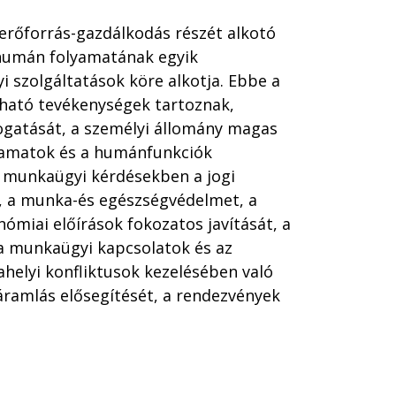
ierőforrás-gazdálkodás részét alkotó
 humán folyamatának egyik
i szolgáltatások köre alkotja. Ebbe a
tható tevékenységek tartoznak,
ogatását, a személyi állomány magas
lyamatok és a humánfunkciók
s munkaügyi kérdésekben a jogi
át, a munka-és egészségvédelmet, a
miai előírások fokozatos javítását, a
 a munkaügyi kapcsolatok és az
helyi konfliktusok kezelésében való
ramlás elősegítését, a rendezvények