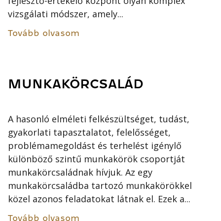
fejlesztő-értékelő központ olyan komplex
vizsgálati módszer, amely...
Tovább olvasom
MUNKAKÖRCSALÁD
A hasonló elméleti felkészültséget, tudást,
gyakorlati tapasztalatot, felelősséget,
problémamegoldást és terhelést igénylő
különböző szintű munkakörök csoportját
munkakörcsaládnak hívjuk. Az egy
munkakörcsaládba tartozó munkakörökkel
közel azonos feladatokat látnak el. Ezek a...
Tovább olvasom