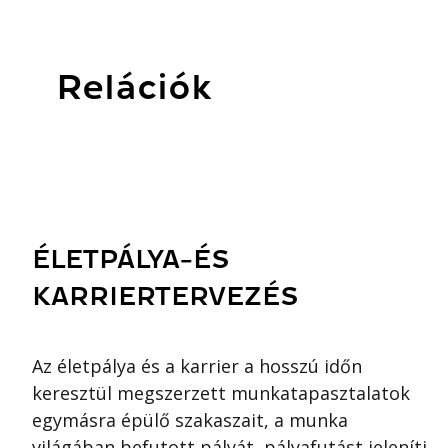
Relációk
ÉLETPÁLYA-ÉS
KARRIERTERVEZÉS
Az életpálya és a karrier a hosszú időn
keresztül megszerzett munkatapasztalatok
egymásra épülő szakaszait, a munka
világában befutott pályát, pályafutást jeleníti