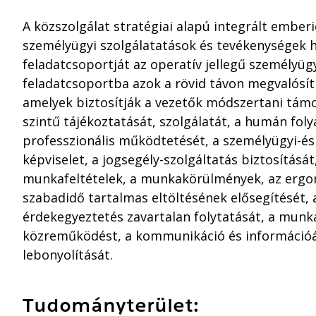
A közszolgálat stratégiai alapú integrált ember
személyügyi szolgálatatások és tevékenységek
feladatcsoportját az operatív jellegű személyügy
feladatcsoportba azok a rövid távon megvalósí
amelyek biztosítják a vezetők módszertani tám
szintű tájékoztatását, szolgálatát, a humán fo
professzionális működtetését, a személyügyi-é
képviselet, a jogsegély-szolgáltatás biztosítás
munkafeltételek, a munkakörülmények, az ergonó
szabadidő tartalmas eltöltésének elősegítését,
érdekegyeztetés zavartalan folytatását, a munka
közreműködést, a kommunikáció és információá
lebonyolítását.
Tudományterület: