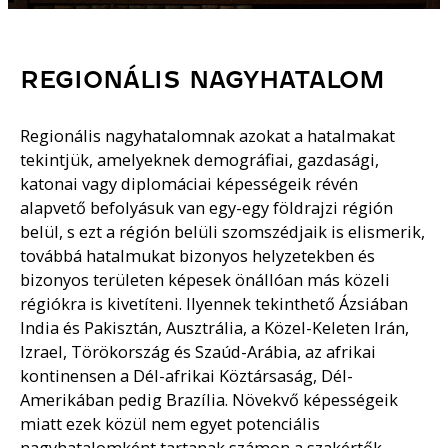
REGIONÁLIS NAGYHATALOM
Regionális nagyhatalomnak azokat a hatalmakat
tekintjük, amelyeknek demográfiai, gazdasági,
katonai vagy diplomáciai képességeik révén
alapvető befolyásuk van egy-egy földrajzi régión
belül, s ezt a régión belüli szomszédjaik is elismerik,
továbbá hatalmukat bizonyos helyzetekben és
bizonyos területen képesek önállóan más közeli
régiókra is kivetíteni. Ilyennek tekinthető Ázsiában
India és Pakisztán, Ausztrália, a Közel-Keleten Irán,
Izrael, Törökország és Szaúd-Arábia, az afrikai
kontinensen a Dél-afrikai Köztársaság, Dél-
Amerikában pedig Brazília. Növekvő képességeik
miatt ezek közül nem egyet potenciális
nagyhatalomként tartanak számon a szakértők.