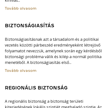
kihívás...
Tovább olvasom
BIZTONSÁGIASÍTÁS
Biztonságiasításnak azt a társadalom és a politikai
vezetés közötti párbeszéd eredményeként létrejövő
folyamatot nevezzük, amelynek során egy kérdésből
biztonsági probléma válik és kilép a normál politika
menetéből. A biztonságiasítás első...
Tovább olvasom
REGIONÁLIS BIZTONSÁG
A regionális biztonság a biztonság területi
kiterjedésének lokális szintjét meghaladó szintje. Az