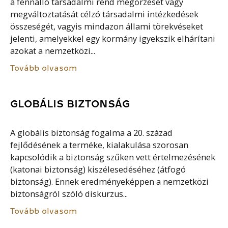
a fennálló társadalmi rend megőrzését vagy
megváltoztatását célzó társadalmi intézkedések
összeségét, vagyis mindazon állami törekvéseket
jelenti, amelyekkel egy kormány igyekszik elhárítani
azokat a nemzetközi...
Tovább olvasom
GLOBÁLIS BIZTONSÁG
A globális biztonság fogalma a 20. század
fejlődésének a terméke, kialakulása szorosan
kapcsolódik a biztonság szűken vett értelmezésének
(katonai biztonság) kiszélesedéséhez (átfogó
biztonság). Ennek eredményeképpen a nemzetközi
biztonságról szóló diskurzus...
Tovább olvasom