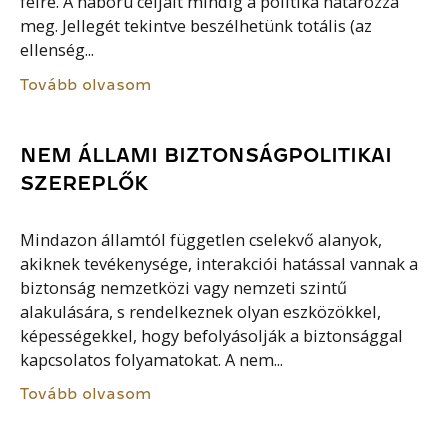
félre. A háború céljait mindig a politika határozza
meg. Jellegét tekintve beszélhetünk totális (az
ellenség...
Tovább olvasom
NEM ÁLLAMI BIZTONSÁGPOLITIKAI
SZEREPLŐK
Mindazon államtól független cselekvő alanyok,
akiknek tevékenysége, interakciói hatással vannak a
biztonság nemzetközi vagy nemzeti szintű
alakulására, s rendelkeznek olyan eszközökkel,
képességekkel, hogy befolyásolják a biztonsággal
kapcsolatos folyamatokat. A nem...
Tovább olvasom