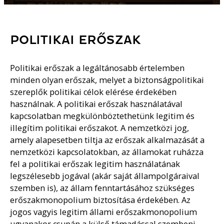
POLITIKAI ERŐSZAK
Politikai erőszak a legáltánosabb értelemben
minden olyan erőszak, melyet a biztonságpolitikai
szereplők politikai célok elérése érdekében
használnak. A politikai erőszak használatával
kapcsolatban megkülönböztethetünk legitim és
illegítim politikai erőszakot. A nemzetközi jog,
amely alapesetben tiltja az erőszak alkalmazását a
nemzetközi kapcsolatokban, az államokat ruházza
fel a politikai erőszak legitim használatának
legszélesebb jogával (akár saját állampolgáraival
szemben is), az állam fenntartásához szükséges
erőszakmonopolium biztosítása érdekében. Az
jogos vagyis legitim állami erőszakmonopolium
ugyanakor csupán a külső támadással szembeni