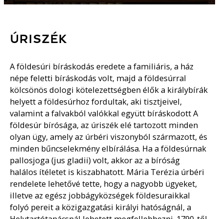
ÚRISZÉK
A földesúri bíráskodás eredete a familiáris, a ház
népe feletti bíráskodás volt, majd a földesúrral
kölcsönös dologi kötelezettségben élők a királybírák
helyett a földesúrhoz fordultak, aki tisztjeivel,
valamint a falvakból valókkal együtt bíráskodott A
földesúr bírósága, az úriszék elé tartozott minden
olyan ügy, amely az úrbéri viszonyból származott, és
minden bűncselekmény elbírálása. Ha a földesúrnak
pallosjoga (jus gladii) volt, akkor az a bíróság
halálos ítéletet is kiszabhatott. Mária Terézia úrbéri
rendelete lehetővé tette, hogy a nagyobb ügyeket,
illetve az egész jobbágyközségek földesuraikkal
folyó pereit a közigazgatási királyi hatóságnál, a
Helytartótanácsnál lehetett megfellebbezni. 1790-től