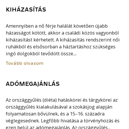
KIHÁZASÍTÁS
Amennyiben a nő férje halálát követően újabb
házasságot kötött, akkor a családi közös vagyonból
kiházasítást kérhetett. A kiházasítás rendszerint női
ruhákból és elsősorban a háztartáshoz szükséges
ingó dolgokból tevődött össze....
Tovább olvasom
ADÓMEGAJÁNLÁS
Az országgyűlés (diéta) hatáskörei és tárgykörei az
országgyűlés kialakulásával a szokásjog alapján
folyamatosan bővülnek, és a 15–16. századra
véglegesednek. Legfőbb hivatása a törvényhozás és
ezen belül az adómegajánlás. Az országgyűlés...