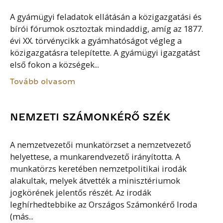
A gyámügyi feladatok ellátásán a közigazgatási és
bírói fórumok osztoztak mindaddig, amíg az 1877.
évi XX. törvénycikk a gyámhatóságot végleg a
közigazgatásra telepítette. A gyámügyi igazgatást
első fokon a községek...
Tovább olvasom
NEMZETI SZÁMONKÉRŐ SZÉK
A nemzetvezetői munkatörzset a nemzetvezető
helyettese, a munkarendvezető irányította. A
munkatörzs keretében nemzetpolitikai irodák
alakultak, melyek átvették a minisztériumok
jogkörének jelentős részét. Az irodák
leghírhedtebbike az Országos Számonkérő Iroda
(más...