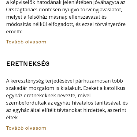
a képviselők hatodának jelenlétében jóváhagyta az
Országtanács döntésén nyugvó törvényjavaslatot,
melyet a felsőház másnap ellenszavazat és
módosítás nélkül elfogadott, és ezzel törvényerőre
emelte...
Tovább olvasom
ERETNEKSÉG
A kereszténység terjedésével párhuzamosan több
szakadár mozgalom is kialakult. Ezeket a katolikus
egyház eretnekeknek nevezte, mivel
szembefordultak az egyház hivatalos tanításával, és
az egyház által elítélt tévtanokat hirdettek, aszerint
éltek....
Tovább olvasom