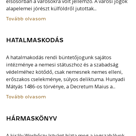
elsősorban a városokra volt jellemző. A városi jogok
alapelemei jórészt külföldről jutottak...
Tovább olvasom
HATALMASKODÁS
A hatalmakodás rendi büntetőjogunk sajátos
intézménye a nemesi státuszhoz és a szabadság
védelméhez kötődő, csak nemesnek nemes elleni,
erőszakos cselekménye, súlyos deliktuma. Hunyadi
Mátyás 1486-os törvénye, a Decretum Maius a...
Tovább olvasom
HÁRMASKÖNYV
A király Werbőczy Istvánt bízta meg a jogszabályok