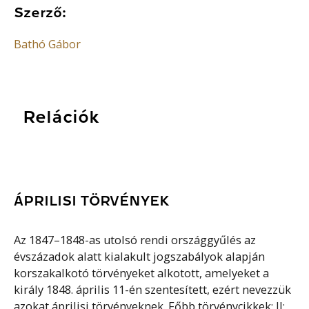
Szerző:
Bathó Gábor
Relációk
ÁPRILISI TÖRVÉNYEK
Az 1847–1848-as utolsó rendi országgyűlés az
évszázadok alatt kialakult jogszabályok alapján
korszakalkotó törvényeket alkotott, amelyeket a
király 1848. április 11-én szentesített, ezért nevezzük
azokat áprilisi törvényeknek. Főbb törvénycikkek: II: