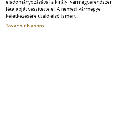
eladományozásával a királyi vármegyerendszer
létalapját veszítette el. A nemesi vármegye
keletkezésére utaló első ismert...
Tovább olvasom
FAMILIARITÁS
Az Aranybulla egyúttal egy új korszak nyitánya is
volt. Egyre erőteljesebben érvényesült a hűbériség
magyarországi változata, a familiaritás. A hűbéri
szerződés ugyan nem egyenlő rangú emberek
között jött létre, mégsem...
Tovább olvasom
OLMÜTZI ALKOTMÁNY