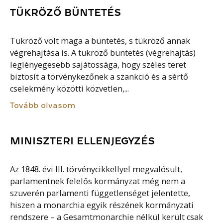
TÜKRÖZŐ BÜNTETÉS
Tükröző volt maga a büntetés, s tükröző annak
végrehajtása is. A tükröző büntetés (végrehajtás)
leglényegesebb sajátossága, hogy széles teret
biztosít a törvénykezőnek a szankció és a sértő
cselekmény közötti közvetlen,...
Tovább olvasom
MINISZTERI ELLENJEGYZÉS
Az 1848. évi III. törvénycikkellyel megvalósult,
parlamentnek felelős kormányzat még nem a
szuverén parlamenti függetlenséget jelentette,
hiszen a monarchia egyik részének kormányzati
rendszere – a Gesamtmonarchie nélkül került csak