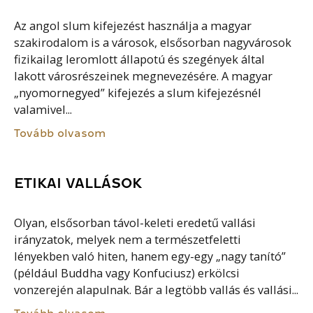
Az angol slum kifejezést használja a magyar
szakirodalom is a városok, elsősorban nagyvárosok
fizikailag leromlott állapotú és szegények által
lakott városrészeinek megnevezésére. A magyar
„nyomornegyed” kifejezés a slum kifejezésnél
valamivel...
Tovább olvasom
ETIKAI VALLÁSOK
Olyan, elsősorban távol-keleti eredetű vallási
irányzatok, melyek nem a természetfeletti
lényekben való hiten, hanem egy-egy „nagy tanító”
(például Buddha vagy Konfuciusz) erkölcsi
vonzerején alapulnak. Bár a legtöbb vallás és vallási...