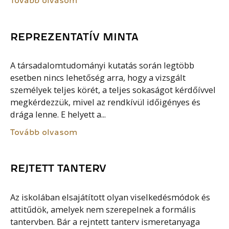
Tovább olvasom
REPREZENTATÍV MINTA
A társadalomtudományi kutatás során legtöbb
esetben nincs lehetőség arra, hogy a vizsgált
személyek teljes körét, a teljes sokaságot kérdőívvel
megkérdezzük, mivel az rendkívül időigényes és
drága lenne. E helyett a...
Tovább olvasom
REJTETT TANTERV
Az iskolában elsajátított olyan viselkedésmódok és
attitűdök, amelyek nem szerepelnek a formális
tantervben. Bár a rejntett tanterv ismeretanyaga