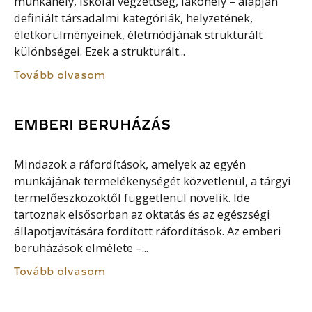
munkahely, iskolai végzettség, lakóhely – alapján
definiált társadalmi kategóriák, helyzetének,
életkörülményeinek, életmódjának strukturált
különbségei. Ezek a strukturált...
Tovább olvasom
EMBERI BERUHÁZÁS
Mindazok a ráfordítások, amelyek az egyén
munkájának termelékenységét közvetlenül, a tárgyi
termelőeszközöktől függetlenül növelik. Ide
tartoznak elsősorban az oktatás és az egészségi
állapotjavítására fordított ráfordítások. Az emberi
beruházások elmélete –...
Tovább olvasom