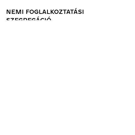
NEMI FOGLALKOZTATÁSI
SZEGREGÁCIÓ
A nemi foglalkozási szegregáció azt a tényt fejezi ki,
hogy a férfiak és a nők – annak megfelelően, hogy
milyen uralkodó felfogás alakul ki a „férfi”, illetve
„női” munka tekintetében...
Tovább olvasom
ÁTMENETI RÍTUS
Az egyik életszakaszból a másikba való átlépést
szimbolikusan megerősítő és megünneplő
szertartásokat átmeneti rítusnak nevezzük. A
hagyományos, preindusztriális társadalmakban az