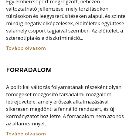
Egy embercsoport megrögzött, nehezen
változtatható jellemzése, mely torzításokon,
túlzásokon és leegyszerűsítéseken alapul, és szinte
mindig negatív elképzelések, előítéletek együttese
valamely csoport tagjaival szemben. Az előítélet, a
sztereotípia és a diszkrimináció...
Tovább olvasom
FORRADALOM
A politikai változás folyamatának részeként olyan
tömegeket mozgósító társadalmi mozgalom
létrejövetele, amely erőszak alkalmazásával
sikeresen megdönti a fennálló rendszert, és új
kormányzatot hoz létre. A forradalom nem azonos
az államcsínnyel,...
Tovább olvasom