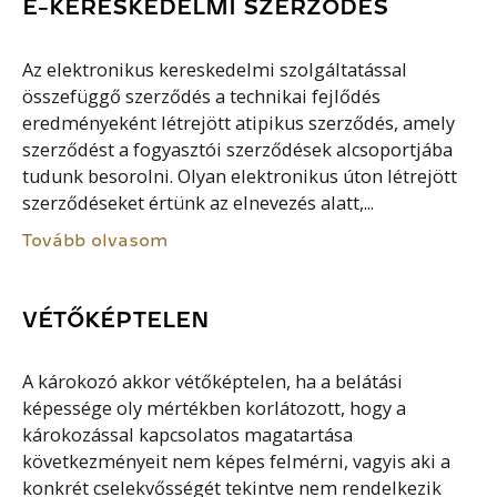
E-KERESKEDELMI SZERZŐDÉS
Az elektronikus kereskedelmi szolgáltatással
összefüggő szerződés a technikai fejlődés
eredményeként létrejött atipikus szerződés, amely
szerződést a fogyasztói szerződések alcsoportjába
tudunk besorolni. Olyan elektronikus úton létrejött
szerződéseket értünk az elnevezés alatt,...
Tovább olvasom
VÉTŐKÉPTELEN
A károkozó akkor vétőképtelen, ha a belátási
képessége oly mértékben korlátozott, hogy a
károkozással kapcsolatos magatartása
következményeit nem képes felmérni, vagyis aki a
konkrét cselekvősségét tekintve nem rendelkezik