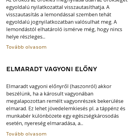
egyoldalú nyilatkozattal visszautasíthatja. A
visszautasítás a lemondással szemben tehát
egyoldalú jognyilatkozatban valósulhat meg. A
lemondástól elhatároló ismérve még, hogy nincs
helye részleges...
Tovább olvasom
ELMARADT VAGYONI ELŐNY
Elmaradt vagyoni előnyről (haszonról) akkor
beszélünk, ha a károsult vagyonában
megalapozottan remélt vagyonrészek bekerülése
elmarad. Ez lehet jövedelemkiesés pl. a táppénz és
munkabér különbözete egy egészségkárosodás
esetén, nyereség elmaradása, a...
Tovább olvasom