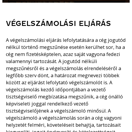
VÉGELSZÁMOLÁSI ELJÁRÁS
A végelszámolási eljárás lefolytatására a cég jogutód
nélkül történő megszűnése esetén kerülhet sor, ha a
cég nem fizetésképtelen, azaz saját vagyona fedezi
valamennyi tartozását. A jogutód nélküli
megszűnésről és a végelszámolás elrendeléséről a
legfőbb szerv dönt, a határozat megnevezi többek
között az eljárást lefolytató végelszámolót is. A
végelszámolás kezdő időpontjában a vezető
tisztségviselő megbízatása megszűnik, a cég önálló
képviseleti joggal rendelkező vezető
tisztségviselőjének a végelszámoló minősül. A
végelszámoló a végelszámolás során a cég vagyoni
helyzetét felméri, követeléseit behajtja, tartozásait
kiegyenlíti, jogait érvényesíti és kötelezettségeit