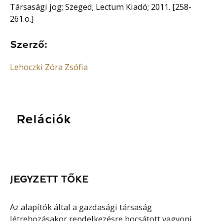
Társasági jog; Szeged; Lectum Kiadó; 2011. [258-
261.o.]
Szerző:
Lehoczki Zóra Zsófia
Relációk
JEGYZETT TŐKE
Az alapítók által a gazdasági társaság
létrehozásakor rendelkezésre bocsátott vagyoni