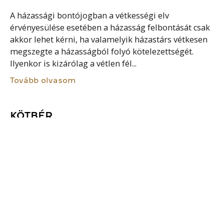
A házassági bontójogban a vétkességi elv
érvényesülése esetében a házasság felbontását csak
akkor lehet kérni, ha valamelyik házastárs vétkesen
megszegte a házasságból folyó kötelezettségét.
Ilyenkor is kizárólag a vétlen fél...
Tovább olvasom
KÖTBÉR
A kötelezett pénz fizetésére kötelezheti magát arra
az esetre, ha olyan okból, amelyért felelős, megszegi
a szerződést. Mentesül a kötbérfizetési kötelezettség
alól, ha szerződésszegését kimenti. A kötbér a
szerződés megerősítésére...
Tovább olvasom