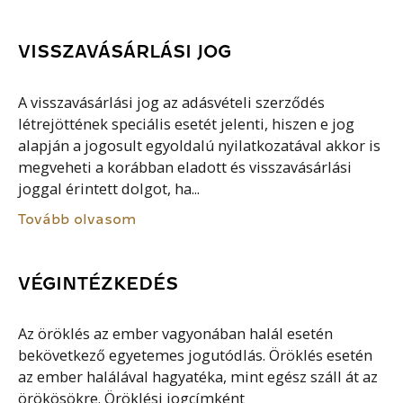
VISSZAVÁSÁRLÁSI JOG
A visszavásárlási jog az adásvételi szerződés
létrejöttének speciális esetét jelenti, hiszen e jog
alapján a jogosult egyoldalú nyilatkozatával akkor is
megveheti a korábban eladott és visszavásárlási
joggal érintett dolgot, ha...
Tovább olvasom
VÉGINTÉZKEDÉS
Az öröklés az ember vagyonában halál esetén
bekövetkező egyetemes jogutódlás. Öröklés esetén
az ember halálával hagyatéka, mint egész száll át az
örökösökre. Öröklési jogcímként