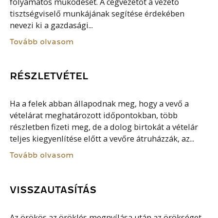
folyamatos működését. A cégvezetőt a vezető
tisztségviselő munkájának segítése érdekében
nevezi ki a gazdasági...
Tovább olvasom
RÉSZLETVÉTEL
Ha a felek abban állapodnak meg, hogy a vevő a
vételárat meghatározott időpontokban, több
részletben fizeti meg, de a dolog birtokát a vételár
teljes kiegyenlítése előtt a vevőre átruházzák, az...
Tovább olvasom
VISSZAUTASÍTÁS
Az örökös az öröklés megnyílása után az örökséget