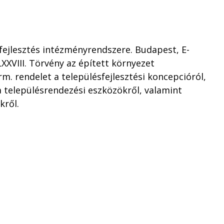
letfejlesztés intézményrendszere. Budapest, E-
LXXVIII. Törvény az épített környezet
orm. rendelet a településfejlesztési koncepcióról,
 a településrendezési eszközökről, valamint
kről.