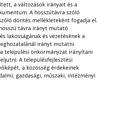
tett, a változások irányait és a
okumentum. A hosszútávra szóló
zóló döntés mellékleteként fogadja el.
 hosszú távra irányt mutató
ülés lakosságának és vezetésének a
meghozatalánál irányt mutatni.
a települési önkormányzat irányítani
ljutni. A településfejlesztési
vőképét, a közösség érdekeinek
dalmi, gazdasági, műszaki, intézményi