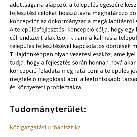
adottságaira alapozó, a település egészére készí
fejlesztési célokat hosszútávra meghatározó d
koncepciót az önkormányzat a megállapításról s
A településfejlesztési koncepció célja, hogy egy
célrendszert alakítson ki, ami alkalmas a telep
település fejlesztésével kapcsolatos döntések 
Tulajdonképpen olyan vezetési eszköz, amellyel 
tudja, hogy a fejlesztés során honnan hová akar e
koncepció feladata meghatározni a település jö
megfelelő megoldást adni a legfontosabb társa
és környezeti problémákra.
Tudományterület:
Közigazgatási urbanisztika