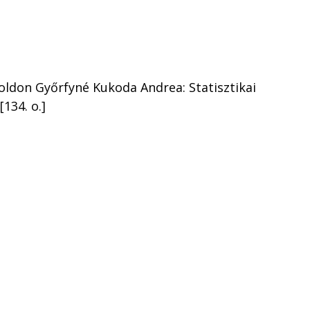
oldon Győrfyné Kukoda Andrea: Statisztikai
134. o.]