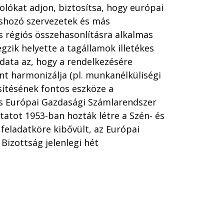
lókat adjon, biztosítsa, hogy európai
éshozó szervezetek és más
 régiós összehasonlításra alkalmas
égzik helyette a tagállamok illetékes
ladata az, hogy a rendelkezésére
t harmonizálja (pl. munkanélküliségi
esítésének fontos eszköze a
s Európai Gazdasági Számlarendszer
statot 1953-ban hozták létre a Szén- és
feladatköre kibővült, az Európai
Bizottság jelenlegi hét