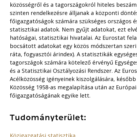
közösségről és a tagországokról hiteles beszámo
szinten rendelkezésre álljanak a központi dönt
főigazgatóságok számára szükséges országos és
statisztikai adatok. Nem gyűjt adatokat, ezt elv
hatóságai, statisztikai hivatalai. Az Eurostat fe
bocsátott adatokat egy közös módszertan szerin
ráta, fogyasztói árindex). A statisztikák egység
tagországok számára kötelező érvényű Egysége
és a Statisztikai Osztályozási Rendszer. Az Euro
Acélközösség igényeinek kiszolgálására, később 
Közösség 1958-as megalapítása után az Európai 
főigazgatóságának egyike lett.
Tudományterület:
Közigazgatási statisztika