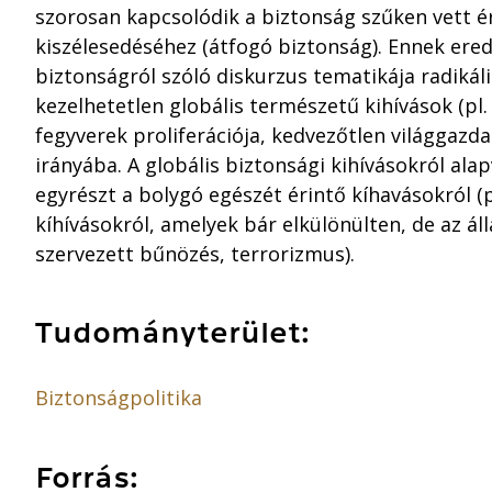
szorosan kapcsolódik a biztonság szűken vett é
kiszélesedéséhez (átfogó biztonság). Ennek e
biztonságról szóló diskurzus tematikája radikáli
kezelhetetlen globális természetű kihívások (pl
fegyverek proliferációja, kedvezőtlen világgazd
irányába. A globális biztonsági kihívásokról al
egyrészt a bolygó egészét érintő kíhavásokról (p
kíhívásokról, amelyek bár elkülönülten, de az á
szervezett bűnözés, terrorizmus).
Tudományterület:
Biztonságpolitika
Forrás: