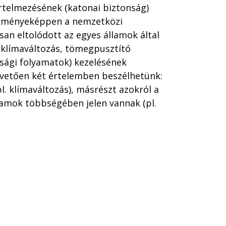
rtelmezésének (katonai biztonság)
redményeképpen a nemzetközi
san eltolódott az egyes államok által
. klímaváltozás, tömegpusztító
asági folyamatok) kezelésének
apvetően két értelemben beszélhetünk:
l. klímaváltozás), másrészt azokról a
llamok többségében jelen vannak (pl.