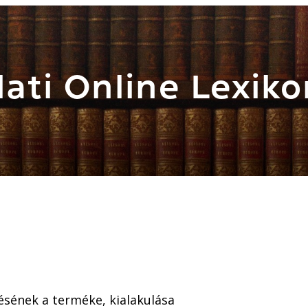
ati Online Lexiko
désének a terméke, kialakulása