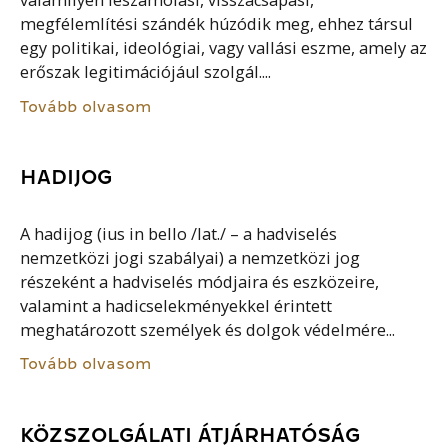
valamilyen leszámolási, visszacsapási,
megfélemlítési szándék húzódik meg, ehhez társul
egy politikai, ideológiai, vagy vallási eszme, amely az
erőszak legitimációjául szolgál....
Tovább olvasom
HADIJOG
A hadijog (ius in bello /lat./ – a hadviselés
nemzetközi jogi szabályai) a nemzetközi jog
részeként a hadviselés módjaira és eszközeire,
valamint a hadicselekményekkel érintett
meghatározott személyek és dolgok védelmére...
Tovább olvasom
KÖZSZOLGÁLATI ÁTJÁRHATÓSÁG