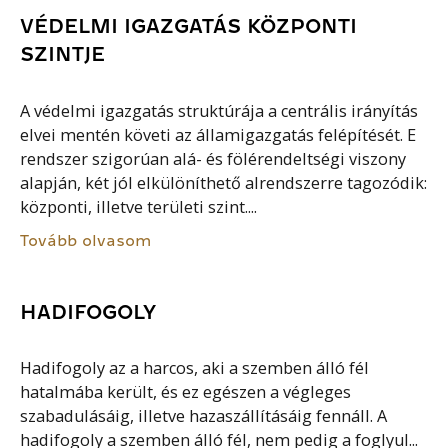
VÉDELMI IGAZGATÁS KÖZPONTI
SZINTJE
A védelmi igazgatás struktúrája a centrális irányítás
elvei mentén követi az államigazgatás felépítését. E
rendszer szigorúan alá- és fölérendeltségi viszony
alapján, két jól elkülöníthető alrendszerre tagozódik:
központi, illetve területi szint....
Tovább olvasom
HADIFOGOLY
Hadifogoly az a harcos, aki a szemben álló fél
hatalmába került, és ez egészen a végleges
szabadulásáig, illetve hazaszállításáig fennáll. A
hadifogoly a szemben álló fél, nem pedig a foglyul...