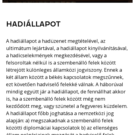
HADIÁLLAPOT
A hadiállapot a hadüzenet megtételével, az
ultimátum lejártával, a hadiállapot kinyilvánításával,
a hadicselekmények megkezdésével, vagy a
felsoroltak nélkül is a szembenálló felek között
létrejött különleges államközi jogviszony. Ennek a
két állam között a békés kapcsolatok megszűnnek,
ezt követően hadviselő felekké válnak. A háborúval
mindig együtt jár a hadiállapot, de fennállhat akkor
is, ha a szembenálló felek között még nem
kezdődött meg, vagy szünetel a fegyveres küzdelem.
A hadiállapot főbb joghatása a nemzetközi jog
alapján: a) megszakadnak a szembenálló felek
közötti diplomáciai kapcsolatok b) az ellenséges
állam polgárjainak mozgását a hadviselő felek