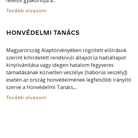
felelős gyakorlója a...
Tovább olvasom
HONVÉDELMI TANÁCS
Magyarország Alaptörvényében rögzített előírások
szerint kihirdetett rendkívüli állapot (a hadiállapot
kinyilvánítása vagy idegen hatalom fegyveres
támadásának közvetlen veszélye [háborús veszély])
esetén az ország honvédelmének legfelsőbb irányító
szerve a Honvédelmi Tanács,...
Tovább olvasom
HAZAFIAS ÉS HONVÉDELMI NEVELÉS
A globalizáció miatt a hazaszeretet, a hazafiság, a