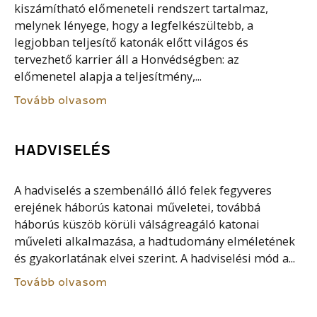
kiszámítható előmeneteli rendszert tartalmaz,
melynek lényege, hogy a legfelkészültebb, a
legjobban teljesítő katonák előtt világos és
tervezhető karrier áll a Honvédségben: az
előmenetel alapja a teljesítmény,...
Tovább olvasom
HADVISELÉS
A hadviselés a szembenálló álló felek fegyveres
erejének háborús katonai műveletei, továbbá
háborús küszöb körüli válságreagáló katonai
műveleti alkalmazása, a hadtudomány elméletének
és gyakorlatának elvei szerint. A hadviselési mód a...
Tovább olvasom