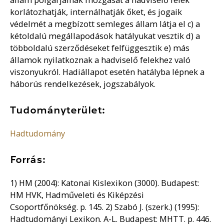
korlátozhatják, internálhatják őket, és jogaik
védelmét a megbízott semleges állam látja el c) a
kétoldalú megállapodások hatályukat vesztik d) a
többoldalú szerződéseket felfüggesztik e) más
államok nyilatkoznak a hadviselő felekhez való
viszonyukról. Hadiállapot esetén hatályba lépnek a
háborús rendelkezések, jogszabályok.
Tudományterület:
Hadtudomány
Forrás:
1) HM (2004): Katonai Kislexikon (3000). Budapest:
HM HVK, Hadműveleti és Kiképzési
Csoportfőnökség. p. 145. 2) Szabó J. (szerk.) (1995):
Hadtudományi Lexikon. A-L. Budapest: MHTT. p. 446.