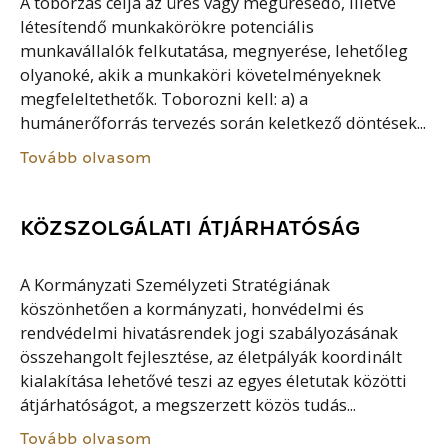
A toborzás célja az üres vagy megüresedő, illetve
létesítendő munkakörökre potenciális
munkavállalók felkutatása, megnyerése, lehetőleg
olyanoké, akik a munkaköri követelményeknek
megfeleltethetők. Toborozni kell: a) a
humánerőforrás tervezés során keletkező döntések...
Tovább olvasom
KÖZSZOLGÁLATI ÁTJÁRHATÓSÁG
A Kormányzati Személyzeti Stratégiának
köszönhetően a kormányzati, honvédelmi és
rendvédelmi hivatásrendek jogi szabályozásának
összehangolt fejlesztése, az életpályák koordinált
kialakítása lehetővé teszi az egyes életutak közötti
átjárhatóságot, a megszerzett közös tudás...
Tovább olvasom