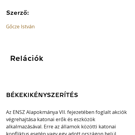
Szerző:
Gőcze István
Relációk
BÉKEKIKÉNYSZERÍTÉS
Az ENSZ Alapokmánya VII. fejezetében foglalt akciók
végrehajtása katonai erők és eszközök
alkalmazásával. Erre az államok közötti katonai
konfliktus esetén vagy egy adott országon belül