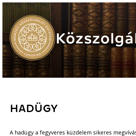
Közszolgál
HADÜGY
A hadügy a fegyveres küzdelem sikeres megvívásá