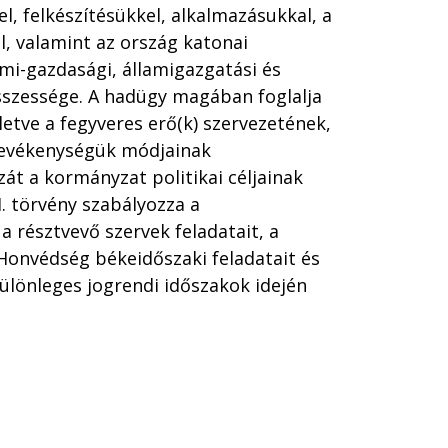
el, felkészítésükkel, alkalmazásukkal, a
al, valamint az ország katonai
mi-gazdasági, államigazgatási és
összessége. A hadügy magában foglalja
letve a fegyveres erő(k) szervezetének,
 tevékenységük módjainak
t a kormányzat politikai céljainak
I. törvény szabályozza a
 résztvevő szervek feladatait, a
 Honvédség békeidőszaki feladatait és
ülönleges jogrendi időszakok idején