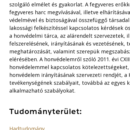
szolgáló elmélet és gyakorlat. A fegyveres erőkk
fegyveres harc megvívásával, illetve elhárításáv
védelmével és biztoságával összefüggő társadal
lakossági felkészítéssel kapcsolatos kérdések 
a honvédelmi tárca, az alárendelt szervezetek, il
felszerelésének, irányításának és vezetésének,
meghatározását, valamint szerepük megszabászá
elérésében. A honvédelemről szóló 2011. évi CXII
honvédelemmel kapcsolatos kötelezettségeket, a
honvédelem irányításának szervezeti rendjét, a
tevékenységének szabályait, továbbá az egyes k
alkalmazható szabályokat.
Tudományterület:
Hadtudomány