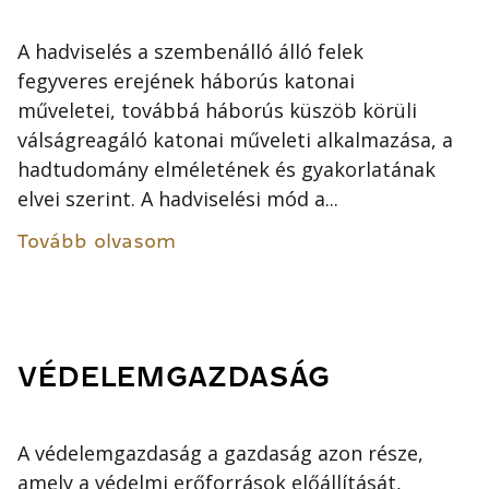
A hadviselés a szembenálló álló felek
fegyveres erejének háborús katonai
műveletei, továbbá háborús küszöb körüli
válságreagáló katonai műveleti alkalmazása, a
hadtudomány elméletének és gyakorlatának
elvei szerint. A hadviselési mód a...
Tovább olvasom
VÉDELEMGAZDASÁG
A védelemgazdaság a gazdaság azon része,
amely a védelmi erőforrások előállítását,