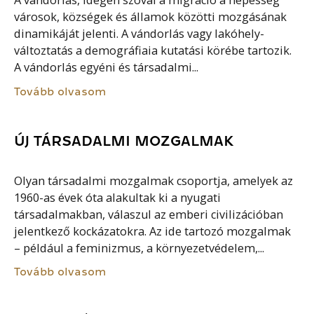
A vándorlás, idegen szóval a migráció a népesség
városok, községek és államok közötti mozgásának
dinamikáját jelenti. A vándorlás vagy lakóhely-
változtatás a demográfiaia kutatási körébe tartozik.
A vándorlás egyéni és társadalmi...
Tovább olvasom
ÚJ TÁRSADALMI MOZGALMAK
Olyan társadalmi mozgalmak csoportja, amelyek az
1960-as évek óta alakultak ki a nyugati
társadalmakban, válaszul az emberi civilizációban
jelentkező kockázatokra. Az ide tartozó mozgalmak
– például a feminizmus, a környezetvédelem,...
Tovább olvasom