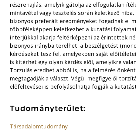
részrehajlás, amelyik gátolja az elfogulatlan ítéle
mintavétel vagy tesztelés során keletkező hiba,
bizonyos preferált eredményeket fogadnak el 
többféleképpen keletkezhet a kutatási folyamat
interjúkkal akarja feltérképezni az érintettek n
bizonyos irányba terelheti a beszélgetést (mondj
kérdéseket tesz fel, amelyekben saját előítélet
is kitérhet egy olyan kérdés elől, amelyikre val
Torzulás eredhet abból is, ha a felmérés önként
megtagadják a választ. Végül megfigyelői torzítá
előfeltevései is befolyásolhatja fogják a kutatást
Tudományterület:
Társadalomtudomány