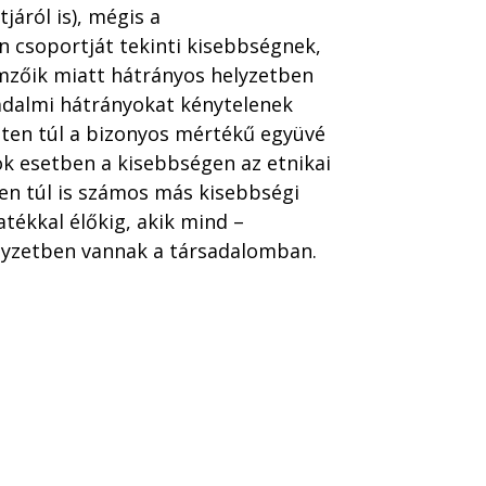
áról is), mégis a
 csoportját tekinti kisebbségnek,
llemzőik miatt hátrányos helyzetben
adalmi hátrányokat kénytelenek
eten túl a bizonyos mértékű együvé
Sok esetben a kisebbségen az etnikai
en túl is számos más kisebbségi
tékkal élőkig, akik mind –
yzetben vannak a társadalomban.