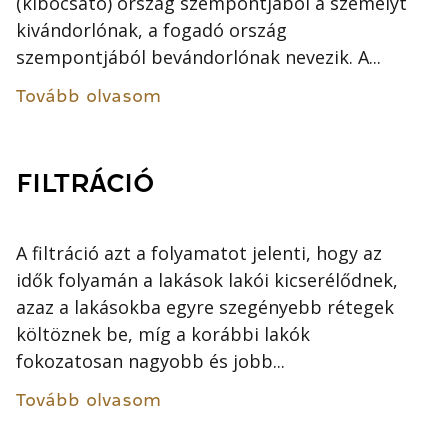
(kibocsátó) ország szempontjából a személyt
kivándorlónak, a fogadó ország
szempontjából bevándorlónak nevezik. A...
Tovább olvasom
FILTRÁCIÓ
A filtráció azt a folyamatot jelenti, hogy az
idők folyamán a lakások lakói kicserélődnek,
azaz a lakásokba egyre szegényebb rétegek
költöznek be, míg a korábbi lakók
fokozatosan nagyobb és jobb...
Tovább olvasom