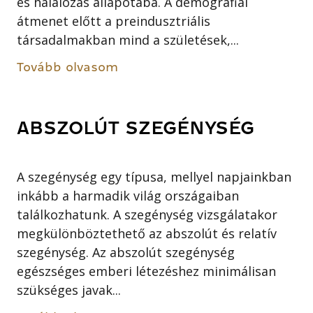
és halálozás állapotába. A demográfiai
átmenet előtt a preindusztriális
társadalmakban mind a születések,...
Tovább olvasom
ABSZOLÚT SZEGÉNYSÉG
A szegénység egy típusa, mellyel napjainkban
inkább a harmadik világ országaiban
találkozhatunk. A szegénység vizsgálatakor
megkülönböztethető az abszolút és relatív
szegénység. Az abszolút szegénység
egészséges emberi létezéshez minimálisan
szükséges javak...