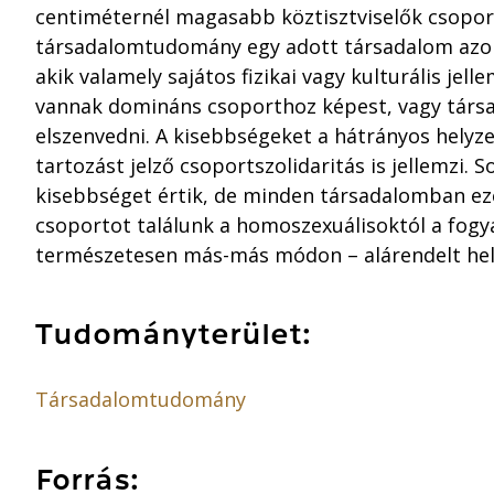
centiméternél magasabb köztisztviselők csoportj
társadalomtudomány egy adott társadalom azon
akik valamely sajátos fizikai vagy kulturális je
vannak domináns csoporthoz képest, vagy társ
elszenvedni. A kisebbségeket a hátrányos helyz
tartozást jelző csoportszolidaritás is jellemzi. 
kisebbséget értik, de minden társadalomban ez
csoportot találunk a homoszexuálisoktól a fogya
természetesen más-más módon – alárendelt hel
Tudományterület:
Társadalomtudomány
Forrás: