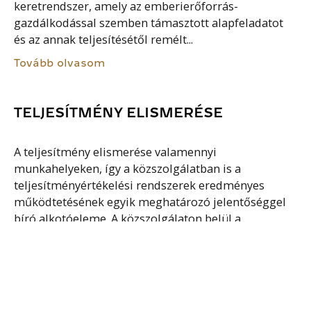
keretrendszer, amely az emberierőforrás-
gazdálkodással szemben támasztott alapfeladatot
és az annak teljesítésétől remélt...
Tovább olvasom
TELJESÍTMÉNY ELISMERÉSE
A teljesítmény elismerése valamennyi
munkahelyeken, így a közszolgálatban is a
teljesítményértékelési rendszerek eredményes
működtetésének egyik meghatározó jelentőséggel
bíró alkotóeleme. A közszolgálaton belül a
minősítéssel kiegészülő teljesítményértékelés
körfolyamata alatt, amely általában...
Tovább olvasom