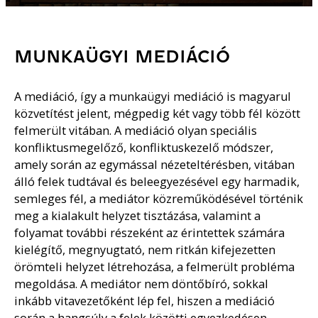
MUNKAÜGYI MEDIÁCIÓ
A mediáció, így a munkaügyi mediáció is magyarul
közvetítést jelent, mégpedig két vagy több fél között
felmerült vitában. A mediáció olyan speciális
konfliktusmegelőző, konfliktuskezelő módszer,
amely során az egymással nézeteltérésben, vitában
álló felek tudtával és beleegyezésével egy harmadik,
semleges fél, a mediátor közreműködésével történik
meg a kialakult helyzet tisztázása, valamint a
folyamat további részeként az érintettek számára
kielégítő, megnyugtató, nem ritkán kifejezetten
örömteli helyzet létrehozása, a felmerült probléma
megoldása. A mediátor nem döntőbíró, sokkal
inkább vitavezetőként lép fel, hiszen a mediáció
során a hangsúly a felek közötti egyezkedésen,