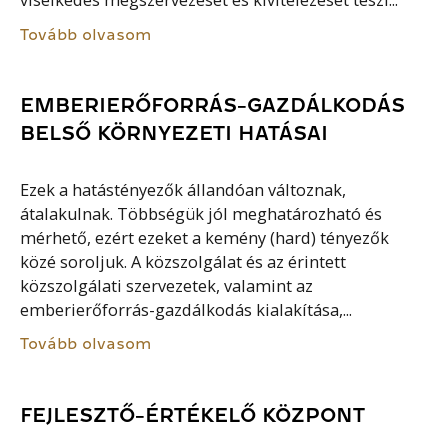
viselkedés megszervezését és kivitelezését teszi...
Tovább olvasom
EMBERIERŐFORRÁS-GAZDÁLKODÁS
BELSŐ KÖRNYEZETI HATÁSAI
Ezek a hatástényezők állandóan változnak,
átalakulnak. Többségük jól meghatározható és
mérhető, ezért ezeket a kemény (hard) tényezők
közé soroljuk. A közszolgálat és az érintett
közszolgálati szervezetek, valamint az
emberierőforrás-gazdálkodás kialakítása,...
Tovább olvasom
FEJLESZTŐ-ÉRTÉKELŐ KÖZPONT