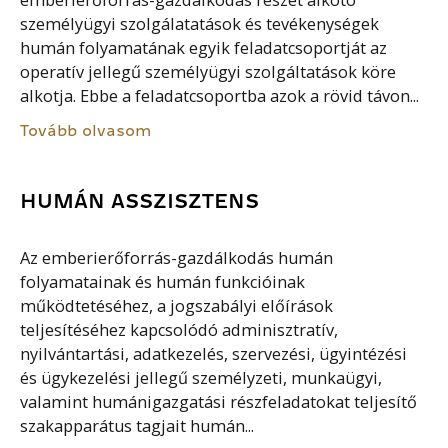
emberierőforrás-gazdálkodás részét alkotó
személyügyi szolgálatatások és tevékenységek
humán folyamatának egyik feladatcsoportját az
operatív jellegű személyügyi szolgáltatások köre
alkotja. Ebbe a feladatcsoportba azok a rövid távon...
Tovább olvasom
HUMÁN ASSZISZTENS
Az emberierőforrás-gazdálkodás humán
folyamatainak és humán funkcióinak
működtetéséhez, a jogszabályi előírások
teljesítéséhez kapcsolódó adminisztratív,
nyilvántartási, adatkezelés, szervezési, ügyintézési
és ügykezelési jellegű személyzeti, munkaügyi,
valamint humánigazgatási részfeladatokat teljesítő
szakapparátus tagjait humán...