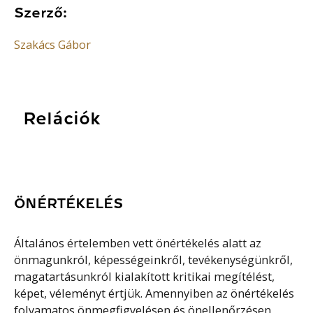
Szerző:
Szakács Gábor
Relációk
ÖNÉRTÉKELÉS
Általános értelemben vett önértékelés alatt az
önmagunkról, képességeinkről, tevékenységünkről,
magatartásunkról kialakított kritikai megítélést,
képet, véleményt értjük. Amennyiben az önértékelés
folyamatos önmegfigyelésen és önellenőrzésen