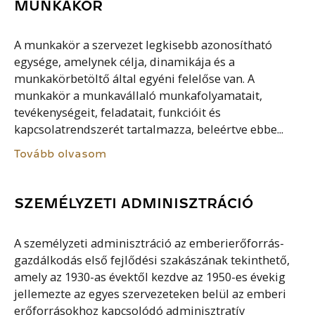
MUNKAKÖR
A munkakör a szervezet legkisebb azonosítható
egysége, amelynek célja, dinamikája és a
munkakörbetöltő által egyéni felelőse van. A
munkakör a munkavállaló munkafolyamatait,
tevékenységeit, feladatait, funkcióit és
kapcsolatrendszerét tartalmazza, beleértve ebbe...
Tovább olvasom
SZEMÉLYZETI ADMINISZTRÁCIÓ
A személyzeti adminisztráció az emberierőforrás-
gazdálkodás első fejlődési szakászának tekinthető,
amely az 1930-as évektől kezdve az 1950-es évekig
jellemezte az egyes szervezeteken belül az emberi
erőforrásokhoz kapcsolódó adminisztratív