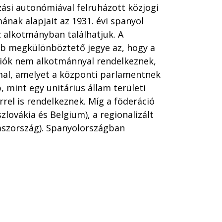
zási autonómiával felruházott közjogi
mának alapjait az 1931. évi spanyol
z alkotmányban találhatjuk. A
őbb megkülönböztető jegye az, hogy a
giók nem alkotmánnyal rendelkeznek,
mal, amelyet a központi parlamentnek
, mint egy unitárius állam területi
rel is rendelkeznek. Míg a föderáció
hszlovákia és Belgium), a regionalizált
Olaszország). Spanyolországban