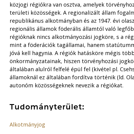
közjogi régiókra van osztva, amelyek törvényho
területi közösségek. A regionalizált állam fogal
republikánus alkotmányban és az 1947. évi olas
regionális államok föderális államtól való legf
régióknak nincs alkotmányozási jogköre, s a ré
mint a föderációk tagállamai, hanem statútum
jóvá kell hagynia. A régiók hatásköre mégis több
önkormányzatainak, hiszen törvényhozási jogkör
általában alulról felfelé épül fel (kivétel pl. Cse
államoknál ez általában fordítva történik (ld. 
autonóm közösségeknek nevezik a régiókat.
Tudományterület:
Alkotmányjog