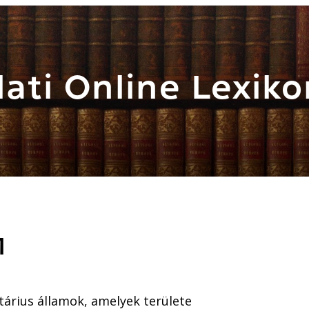
ati Online Lexiko
M
itárius államok, amelyek területe