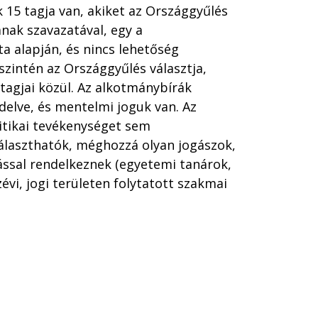
15 tagja van, akiket az Országgyűlés
nak szavazatával, egy a
ta alapján, és nincs lehetőség
zintén az Országgyűlés választja,
agjai közül. Az alkotmánybírák
delve, és mentelmi joguk van. Az
itikai tevékenységet sem
álaszthatók, méghozzá olyan jogászok,
ással rendelkeznek (egyetemi tanárok,
vi, jogi területen folytatott szakmai