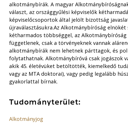
alkotmánybírák. A magyar Alkotmánybíróságnak 
választ, az országgyűlési képviselők kétharmadá
képviselőcsoportok által jelölt bizottság javasla
újraválasztásukra.Az Alkotmánybíróság elnökét s
kétharmados többséggel, az Alkotmánybíróság t
függetlenek, csak a törvényeknek vannak aláren
alkotmánybírák nem lehetnek párttagok, és pol
folytathatnak. Alkotmánybíróvá csak jogászok v
akik 45. életévüket betöltötték, kiemelkedő tud
vagy az MTA doktorai), vagy pedig legalább húszé
gyakorlattal bírnak.
Tudományterület:
Alkotmányjog