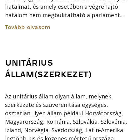
hatalmat, és amely esetében a végrehajtó
hatalom nem megbuktatható a parlament...
Tovább olvasom
UNITÁRIUS
ÁLLAM(SZERKEZET)
Az unitárius állam olyan állam, melynek
szerkezete és szuverenitása egységes,
osztatlan. Ilyen állam például Horvátország,
Magyarország, Románia, Szlovákia, Szlovénia,
Izland, Norvégia, Svédország, Latin-Amerika
legtöbb kis és közepes mértetű országa.