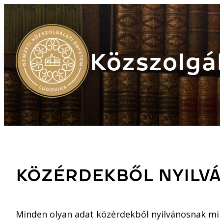
Közszolgál
KÖZÉRDEKBŐL NYILV
Minden olyan adat közérdekből nyilvánosnak min