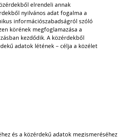
özérdekből elrendeli annak
dekből nyilvános adat fogalma a
onikus információszabadságról szóló
ezen körének megfoglamazása a
zásban kezdődik. A közérdekből
dekű adatok létének – célja a közélet
éhez és a közérdekű adatok megismeréséhez