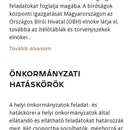
feladatokat foglalja magába. A bíróságok
központi igazgatását Magyarországon az
Országos Bírói Hivatal (OBH) elnöke látja el,
továbbá az ítélőtáblák és törvényszékek
elnökei...
Tovább olvasom
ÖNKORMÁNYZATI
HATÁSKÖRÖK
A helyi önkormányzatok feladat- és
hatáskörei a helyi önkormányzatok által
ellátandó és ellátható feladatokat határozzák
meg. Két csoportba sorolhatók, méghozzá az