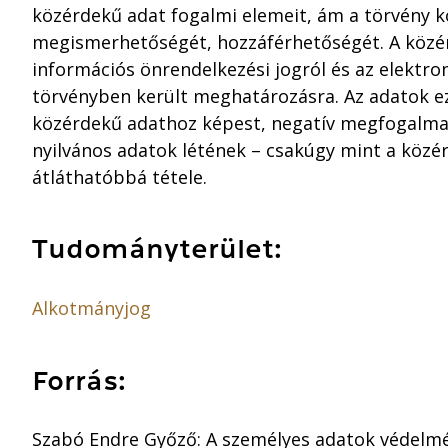
közérdekű adat fogalmi elemeit, ám a törvény k
megismerhetőségét, hozzáférhetőségét. A közér
információs önrendelkezési jogról és az elektr
törvényben került meghatározásra. Az adatok 
közérdekű adathoz képest, negatív megfogalma
nyilvános adatok létének – csakúgy mint a közér
átláthatóbbá tétele.
Tudományterület:
Alkotmányjog
Forrás:
Szabó Endre Győző: A személyes adatok védelm