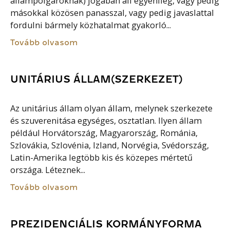
állampolgároknak) jogában áll egyénileg, vagy pedig
másokkal közösen panasszal, vagy pedig javaslattal
fordulni bármely közhatalmat gyakorló...
Tovább olvasom
UNITÁRIUS ÁLLAM(SZERKEZET)
Az unitárius állam olyan állam, melynek szerkezete
és szuverenitása egységes, osztatlan. Ilyen állam
például Horvátország, Magyarország, Románia,
Szlovákia, Szlovénia, Izland, Norvégia, Svédország,
Latin-Amerika legtöbb kis és közepes mértetű
országa. Léteznek...
Tovább olvasom
PREZIDENCIÁLIS KORMÁNYFORMA