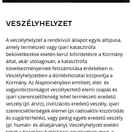
VESZÉLYHELYZET
A veszélyhelyzet a rendkívüli állapot egyik altípusa,
amely természeti vagy ipari katasztrófa
bekövetkezése esetén kerül kihirdetésre a Kormány
által, akár utólagosan, a katasztrófa
következményeinek felszámolása érdekében is.
Veszélyhelyzetben a döntéshozatal központja a
Kormány. Az Alaptörvényben említett, élet- és
vagyonbiztonságot veszélyeztető elemi csapás és
ipari szerencséttlenség lehet természeti eredetű
veszély (pl. árvíz), civilizációs eredetű veszély, ipari
szerencsétlenségek elemei (pl radioaktív kiszóródás
és sugárterhelés), vagy pedig egyéb eredetű veszély
(pl. humán- és állatjárvány). Veszélyhelyzet esetén
tehát a Kormány hatáskörei növekednek meg, a