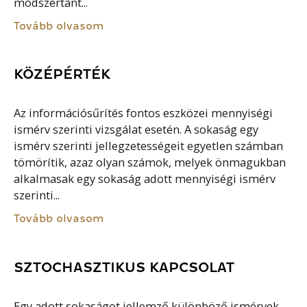
módszertant...
Tovább olvasom
KÖZÉPÉRTÉK
Az információsűrítés fontos eszközei mennyiségi
ismérv szerinti vizsgálat esetén. A sokaság egy
ismérv szerinti jellegzetességeit egyetlen számban
tömörítik, azaz olyan számok, melyek önmagukban
alkalmasak egy sokaság adott mennyiségi ismérv
szerinti...
Tovább olvasom
SZTOCHASZTIKUS KAPCSOLAT
Egy adott sokaságot jellemző különböző ismérvek