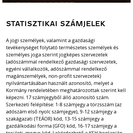
STATISZTIKAI SZÁMJELEK
A jogi személyek, valamint a gazdasági
tevékenységet folytató természetes személyek és
személyes joga szerint jogképes szervezetek
(adószámmal rendelkező gazdasági szervezetek,
egyéni vállalkozók, adószámmal rendelkező
magánszemélyek, non-profit szervezetek)
nyilvántartásában használt azonosító, melyet a
Kormány rendeletében meghatározottak szerint kell
képezni. 17 számjegyből álló azonosító szám.
Szerkezeti felépítése: 1-8 számjegy a törzsszám (az
adószám első nyolc számjegye), 9-12 számjegy a
szakágazati (TEÁOR) kód, 13-15 számjegy a
gazdálkodási forma (GFO) kód, 16-17 számjegy a
területi, megye kód. Lekérdezhető a KSH honlapján.