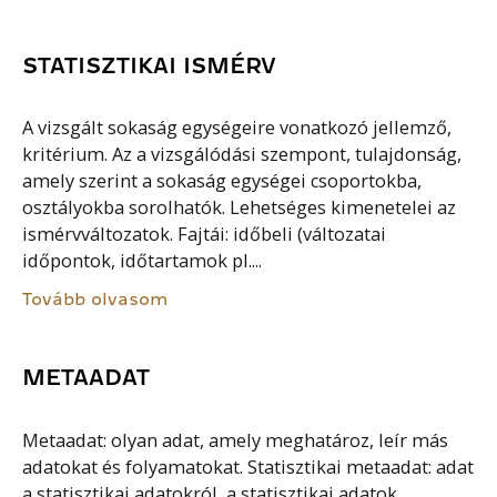
STATISZTIKAI ISMÉRV
A vizsgált sokaság egységeire vonatkozó jellemző,
kritérium. Az a vizsgálódási szempont, tulajdonság,
amely szerint a sokaság egységei csoportokba,
osztályokba sorolhatók. Lehetséges kimenetelei az
ismérvváltozatok. Fajtái: időbeli (változatai
időpontok, időtartamok pl....
Tovább olvasom
METAADAT
Metaadat: olyan adat, amely meghatároz, leír más
adatokat és folyamatokat. Statisztikai metaadat: adat
a statisztikai adatokról, a statisztikai adatok