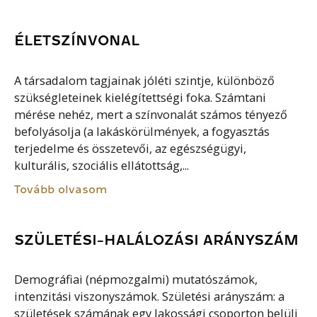
ÉLETSZÍNVONAL
A társadalom tagjainak jóléti szintje, különböző
szükségleteinek kielégítettségi foka. Számtani
mérése nehéz, mert a színvonalát számos tényező
befolyásolja (a lakáskörülmények, a fogyasztás
terjedelme és összetevői, az egészségügyi,
kulturális, szociális ellátottság,...
Tovább olvasom
SZÜLETÉSI-HALÁLOZÁSI ARÁNYSZÁM
Demográfiai (népmozgalmi) mutatószámok,
intenzitási viszonyszámok. Születési arányszám: a
születések számának egy lakossági csoporton belüli