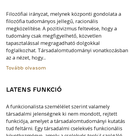
Filozófiai irányzat, melynek központi gondolata a
filozófia tudományos jellegű, racionális
megközelítése. A pozitivizmus feltevése, hogy a
tudomány csak megfigyelhető, közvetlen
tapasztalással megragadható dolgokkal
foglalkozhat. Társadalomtudományi vonatkozásban
az a nézet, hogy...
Tovább olvasom
LATENS FUNKCIÓ
A funkcionalista személélet szerint valamely
társadalmi jelenségnek ki nem mondott, rejtett
funkciója, amelyet a társadalomtudományi kutatás
tud feltárni. Egy társadalmi cselekvés funkcionális
következménye, amely a cselekvés teréül szolgáló