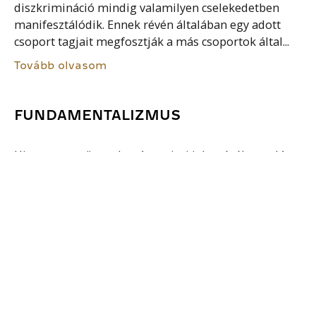
diszkrimináció mindig valamilyen cselekedetben
manifesztálódik. Ennek révén általában egy adott
csoport tagjait megfosztják a más csoportok által...
Tovább olvasom
FUNDAMENTALIZMUS
Hit a szent szövegek szó szerinti jelentéséhez való
visszatérésben. Kialakulhat válaszul a
modernizálásra és racionalizálásra. A
fundamentalizmus ragaszkodik a hitre alapozott
válaszokhoz és tradicionális alapokra építve
védelmezi a hagyományt. A...
Tovább olvasom
FEMINISTA ELMÉLETEK