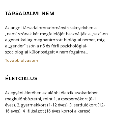
TÁRSADALMI NEM
Az angol társadalomtudományi szaknyelvben a
„nem” szónak két megfelelőjét használják: a „sex”-en
a genetikailag meghatározott biológiai nemet, míg
a „gender” szón a nő és férfi pszichológiai-
szociológiai különbségeit A nem fogalma...
Tovább olvasom
ÉLETCIKLUS
Az egyéni életében az alébbi életciklusokatlehet
megkülönböztetni, mint 1, a csecsemőkort (0-1
éves), 2. gyermekkort (1-12 éves). 3, serdülőkort (12-
16 éves), 4. ifjúságot (16 éves kortól a kereső