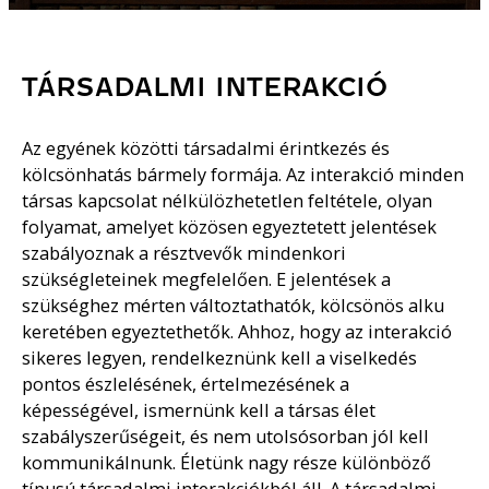
TÁRSADALMI INTERAKCIÓ
Az egyének közötti társadalmi érintkezés és
kölcsönhatás bármely formája. Az interakció minden
társas kapcsolat nélkülözhetetlen feltétele, olyan
folyamat, amelyet közösen egyeztetett jelentések
szabályoznak a résztvevők mindenkori
szükségleteinek megfelelően. E jelentések a
szükséghez mérten változtathatók, kölcsönös alku
keretében egyeztethetők. Ahhoz, hogy az interakció
sikeres legyen, rendelkeznünk kell a viselkedés
pontos észlelésének, értelmezésének a
képességével, ismernünk kell a társas élet
szabályszerűségeit, és nem utolsósorban jól kell
kommunikálnunk. Életünk nagy része különböző
típusú társadalmi interakciókból áll. A társadalmi