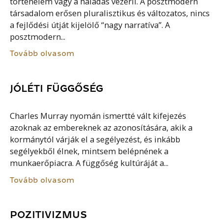
történelem vagy a haladás vezérli. A posztmodern
társadalom erősen pluralisztikus és változatos, nincs
a fejlődési útját kijelölő “nagy narratíva”. A
posztmodern...
Tovább olvasom
JÓLÉTI FÜGGŐSÉG
Charles Murray nyomán ismertté vált kifejezés
azoknak az embereknek az azonosítására, akik a
kormánytól várják el a segélyezést, és inkább
segélyekből élnek, mintsem belépnének a
munkaerőpiacra. A függőség kultúráját a...
Tovább olvasom
POZITIVIZMUS