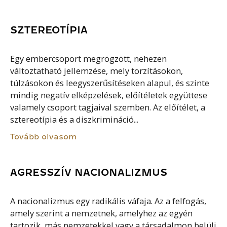
SZTEREOTÍPIA
Egy embercsoport megrögzött, nehezen
változtatható jellemzése, mely torzításokon,
túlzásokon és leegyszerűsítéseken alapul, és szinte
mindig negatív elképzelések, előítéletek együttese
valamely csoport tagjaival szemben. Az előítélet, a
sztereotípia és a diszkrimináció...
Tovább olvasom
AGRESSZÍV NACIONALIZMUS
A nacionalizmus egy radikális váfaja. Az a felfogás,
amely szerint a nemzetnek, amelyhez az egyén
tartozik, más nemzetekkel vagy a társadalmon belüli