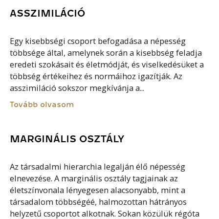
ASSZIMILÁCIÓ
Egy kisebbségi csoport befogadása a népesség
többsége által, amelynek során a kisebbség feladja
eredeti szokásait és életmódját, és viselkedésüket a
többség értékeihez és normáihoz igazítják. Az
asszimiláció sokszor megkívánja a...
Tovább olvasom
MARGINÁLIS OSZTÁLY
Az társadalmi hierarchia legalján élő népesség
elnevezése. A marginális osztály tagjainak az
életszínvonala lényegesen alacsonyabb, mint a
társadalom többségéé, halmozottan hátrányos
helyzetű csoportot alkotnak. Sokan közülük régóta