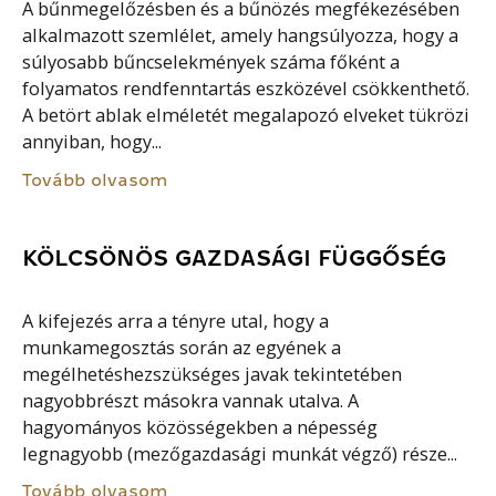
A bűnmegelőzésben és a bűnözés megfékezésében
alkalmazott szemlélet, amely hangsúlyozza, hogy a
súlyosabb bűncselekmények száma főként a
folyamatos rendfenntartás eszközével csökkenthető.
A betört ablak elméletét megalapozó elveket tükrözi
annyiban, hogy...
Tovább olvasom
KÖLCSÖNÖS GAZDASÁGI FÜGGŐSÉG
A kifejezés arra a tényre utal, hogy a
munkamegosztás során az egyének a
megélhetéshezszükséges javak tekintetében
nagyobbrészt másokra vannak utalva. A
hagyományos közösségekben a népesség
legnagyobb (mezőgazdasági munkát végző) része...
Tovább olvasom