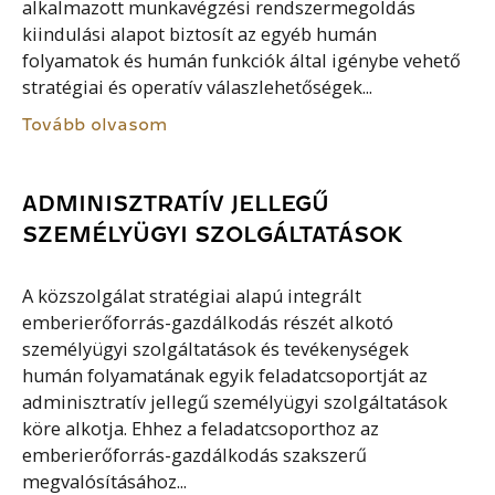
alkalmazott munkavégzési rendszermegoldás
kiindulási alapot biztosít az egyéb humán
folyamatok és humán funkciók által igénybe vehető
stratégiai és operatív válaszlehetőségek...
Tovább olvasom
ADMINISZTRATÍV JELLEGŰ
SZEMÉLYÜGYI SZOLGÁLTATÁSOK
A közszolgálat stratégiai alapú integrált
emberierőforrás-gazdálkodás részét alkotó
személyügyi szolgáltatások és tevékenységek
humán folyamatának egyik feladatcsoportját az
adminisztratív jellegű személyügyi szolgáltatások
köre alkotja. Ehhez a feladatcsoporthoz az
emberierőforrás-gazdálkodás szakszerű
megvalósításához...