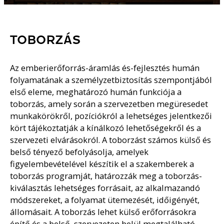
TOBORZÁS
Az emberierőforrás-áramlás és-fejlesztés humán
folyamatának a személyzetbiztosítás szempontjából
első eleme, meghatározó humán funkciója a
toborzás, amely során a szervezetben megüresedet
munkakörökről, pozíciókról a lehetséges jelentkezői
kört tájékoztatják a kínálkozó lehetőségekről és a
szervezeti elvárásokról. A toborzást számos külső és
belső tényező befolyásolja, amelyek
figyelembevételével készítik el a szakemberek a
toborzás programját, határozzák meg a toborzás-
kiválasztás lehetséges forrásait, az alkalmazandó
módszereket, a folyamat ütemezését, időigényét,
állomásait. A toborzás lehet külső erőforrásokra
építő és a belső, szervezeten belül megtalálható