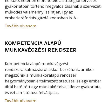
nélkülözhetetlen előfeltétele a stratégiai tervezés
gyakorlatban történő megvalósításának a szervezeti
működés valamennyi szintjén, így az
emberierőforrás-gazdálkodásban is. A...
Tovább olvasom
KOMPETENCIA ALAPÚ
MUNKAVÉGZÉSI RENDSZER
Kompetencia alapú munkavégzési
rendszeralkalmazásról akkor beszélünk, amikor
megszűnik a munkaköralapú rendszer
hagyományosan értelmezett státusza, az egy ember
által betöltött egy munkakör elve, illetve gyakorlata,
és ezt a metódust felváltja a...
Tovább olvasom