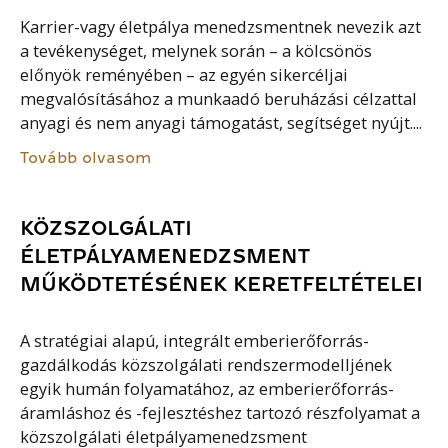
Karrier-vagy életpálya menedzsmentnek nevezik azt
a tevékenységet, melynek során – a kölcsönös
előnyök reményében – az egyén sikercéljai
megvalósításához a munkaadó beruházási célzattal
anyagi és nem anyagi támogatást, segítséget nyújt....
Tovább olvasom
KÖZSZOLGÁLATI
ÉLETPÁLYAMENEDZSMENT
MŰKÖDTETÉSÉNEK KERETFELTÉTELEI
A stratégiai alapú, integrált emberierőforrás-
gazdálkodás közszolgálati rendszermodelljének
egyik humán folyamatához, az emberierőforrás-
áramláshoz és -fejlesztéshez tartozó részfolyamat a
közszolgálati életpályamenedzsment