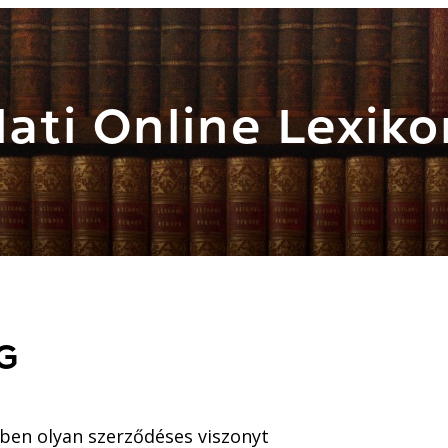
ati Online Lexiko
G
mben olyan szerződéses viszonyt