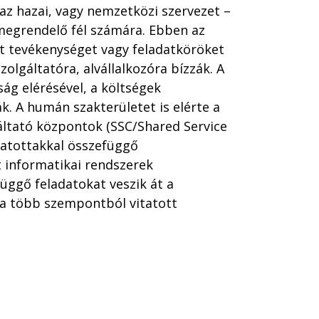
 az hazai, vagy nemzetközi szervezet –
megrendelő fél számára. Ebben az
tt tevékenységet vagy feladatköröket
olgáltatóra, alvállalkozóra bízzák. A
ág elérésével, a költségek
. A humán szakterületet is elérte a
áltató központok (SSC/Shared Service
tatottakkal összefüggő
lt informatikai rendszerek
üggő feladatokat veszik át a
l a több szempontból vitatott