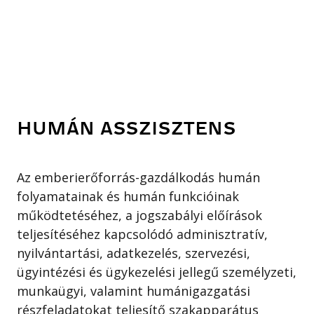
HUMÁN ASSZISZTENS
Az emberierőforrás-gazdálkodás humán
folyamatainak és humán funkcióinak
működtetéséhez, a jogszabályi előírások
teljesítéséhez kapcsolódó adminisztratív,
nyilvántartási, adatkezelés, szervezési,
ügyintézési és ügykezelési jellegű személyzeti,
munkaügyi, valamint humánigazgatási
részfeladatokat teljesítő szakapparátus