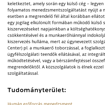
keletkeztet, amely során egy külső cég – legyen
folyamatos menedzsmentszolgáltatást nyújt a 
esetben a megrendelő fél által korábban elláto
egy jogilag elkülönült formában működő külső sz
kiszervezéseket napjainkban a költséghatékonys
csökkentésével és a munkaerőhiánnyal indokolják
kiszervezés hulláma, mert az úgynevezett szolg
Center) pl. a munkaerő toborzással, a foglalkoz
ügyfélszolgálati teendők ellátásával, az integrá
működtetésével, vagy a bérszámfejtéssel összef
megrendelőktől. A közszolgálatok is élnek ezze
szolgáltatással.
Tudományterület:
Humán erőforrás menedzsment