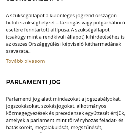
A szükségállapot a különleges jogrend országon
belüli szükséghelyzet – lázongás vagy polgárháború
esetére fenntartott altípusa. A szükségállapot
(csakúgy mint a rendkívüli állapot) kihirdetéséhez is
az összes Országgyűlési képviselő kétharmadának
szavazata...
Tovább olvasom
PARLAMENTI JOG
Parlamenti jog alatt mindazokat a jogszabályokat,
jogszokásokat, szokásjogokat, alkotmányos
közmegegyezések és precedensek együttesét értjük,
amelyek a parlament mint törvényhozás feladat- és
hatásköreit, megalakulását, megszűnését,