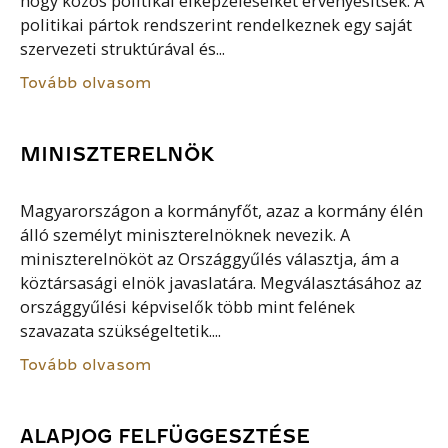
hogy közös politikai elképzeléseiket érvényesítsék. A
politikai pártok rendszerint rendelkeznek egy saját
szervezeti struktúrával és...
Tovább olvasom
MINISZTERELNÖK
Magyarországon a kormányfőt, azaz a kormány élén
álló személyt miniszterelnöknek nevezik. A
miniszterelnököt az Országgyűlés választja, ám a
köztársasági elnök javaslatára. Megválasztásához az
országgyűlési képviselők több mint felének
szavazata szükségeltetik....
Tovább olvasom
ALAPJOG FELFÜGGESZTÉSE