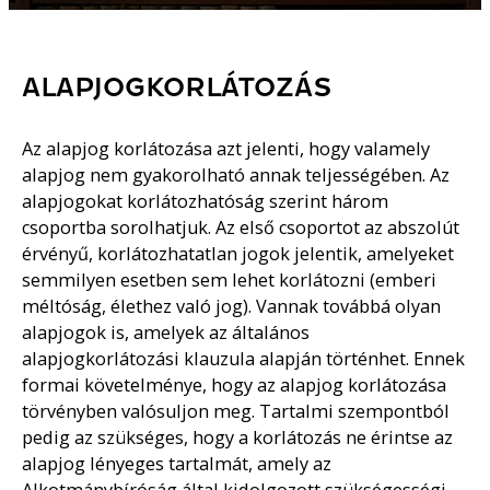
ALAPJOGKORLÁTOZÁS
Az alapjog korlátozása azt jelenti, hogy valamely
alapjog nem gyakorolható annak teljességében. Az
alapjogokat korlátozhatóság szerint három
csoportba sorolhatjuk. Az első csoportot az abszolút
érvényű, korlátozhatatlan jogok jelentik, amelyeket
semmilyen esetben sem lehet korlátozni (emberi
méltóság, élethez való jog). Vannak továbbá olyan
alapjogok is, amelyek az általános
alapjogkorlátozási klauzula alapján történhet. Ennek
formai követelménye, hogy az alapjog korlátozása
törvényben valósuljon meg. Tartalmi szempontból
pedig az szükséges, hogy a korlátozás ne érintse az
alapjog lényeges tartalmát, amely az
Alkotmánybíróság által kidolgozott szükségességi-