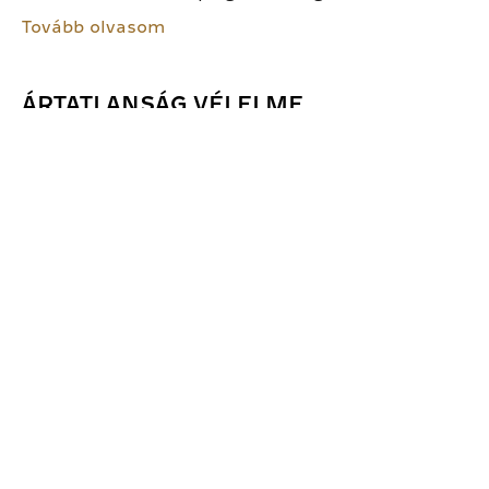
Tovább olvasom
ÁRTATLANSÁG VÉLELME
Az ártatlanság vélelme azt jelenti, hogy mindenkit
ártatlannak kell tekinteni mindaddig, amíg
bűnösnek nem bizonyul. Az ártatlanság vélelme az
eljárási jogokhoz, azon belül pedig elsősorban a
büntetőeljárás során érvényesülő jogok...
Tovább olvasom
JOGSZABÁLY
A jogszabályok a jogalkotó hatáskörrel bíró szervek
által alkotott általánosan kötelező magatartási