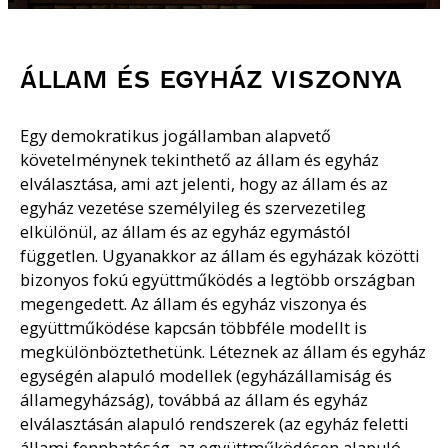
ÁLLAM ÉS EGYHÁZ VISZONYA
Egy demokratikus jogállamban alapvető
követelménynek tekinthető az állam és egyház
elválasztása, ami azt jelenti, hogy az állam és az
egyház vezetése személyileg és szervezetileg
elkülönül, az állam és az egyház egymástól
független. Ugyanakkor az állam és egyházak közötti
bizonyos fokú együttműködés a legtöbb országban
megengedett. Az állam és egyház viszonya és
együttműködése kapcsán többféle modellt is
megkülönböztethetünk. Léteznek az állam és egyház
egységén alapuló modellek (egyházállamiság és
államegyházság), továbbá az állam és egyház
elválasztásán alapuló rendszerek (az egyház feletti
állami fennhatóság, az együttműködésen alapuló