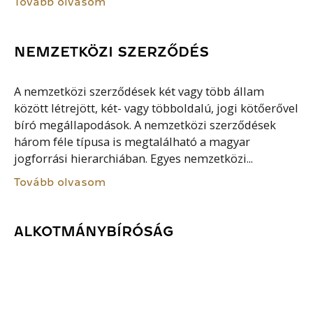
Tovább olvasom
NEMZETKÖZI SZERZŐDÉS
A nemzetközi szerződések két vagy több állam
között létrejött, két- vagy többoldalú, jogi kötőerővel
bíró megállapodások. A nemzetközi szerződések
három féle típusa is megtalálható a magyar
jogforrási hierarchiában. Egyes nemzetközi...
Tovább olvasom
ALKOTMÁNYBÍRÓSÁG
Az Alaptörvény alapján Magyarországon az
Alaptörvény védelmének legfőbb szerve az
Alktománybíróság. Az Alkotmánybíróságra