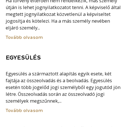
Ha törvény eltérően nem rendelkezik, más személy
útján is lehet jognyilatkozatot tenni. A képviselő által
megtett jognyilatkozat közvetlenül a képviseltet
jogosítja és kötelezi. Ha a más személy nevében
eljáró személy...
Tovább olvasom
EGYESÜLÉS
Egyesülés a származtott alapítás egyik esete, két
fajtája az összeolvadás és a beolvadás. Egyesülés
esetén több jogelőd jogi személyből egy jogutód jön
létre. Összeolvadás során az összeolvadó jogi
személyek megszűnnek,...
Tovább olvasom