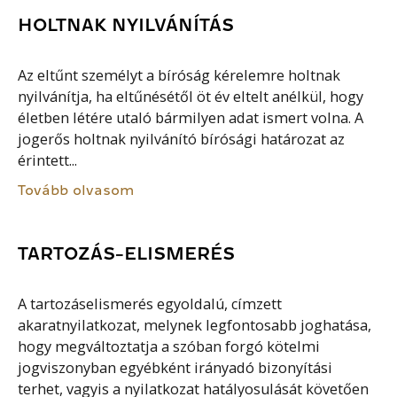
HOLTNAK NYILVÁNÍTÁS
Az eltűnt személyt a bíróság kérelemre holtnak
nyilvánítja, ha eltűnésétől öt év eltelt anélkül, hogy
életben létére utaló bármilyen adat ismert volna. A
jogerős holtnak nyilvánító bírósági határozat az
érintett...
Tovább olvasom
TARTOZÁS-ELISMERÉS
A tartozáselismerés egyoldalú, címzett
akaratnyilatkozat, melynek legfontosabb joghatása,
hogy megváltoztatja a szóban forgó kötelmi
jogviszonyban egyébként irányadó bizonyítási
terhet, vagyis a nyilatkozat hatályosulását követően