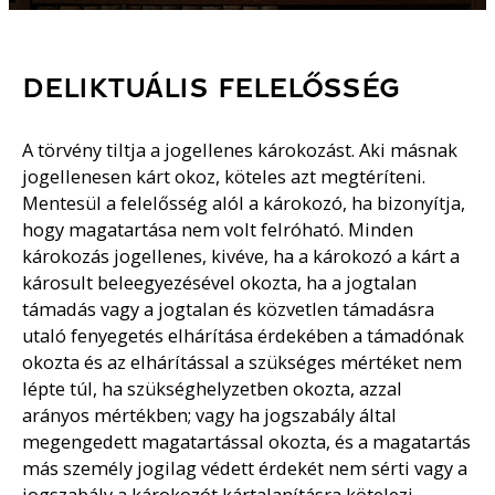
DELIKTUÁLIS FELELŐSSÉG
A törvény tiltja a jogellenes károkozást. Aki másnak
jogellenesen kárt okoz, köteles azt megtéríteni.
Mentesül a felelősség alól a károkozó, ha bizonyítja,
hogy magatartása nem volt felróható. Minden
károkozás jogellenes, kivéve, ha a károkozó a kárt a
károsult beleegyezésével okozta, ha a jogtalan
támadás vagy a jogtalan és közvetlen támadásra
utaló fenyegetés elhárítása érdekében a támadónak
okozta és az elhárítással a szükséges mértéket nem
lépte túl, ha szükséghelyzetben okozta, azzal
arányos mértékben; vagy ha jogszabály által
megengedett magatartással okozta, és a magatartás
más személy jogilag védett érdekét nem sérti vagy a
jogszabály a károkozót kártalanításra kötelezi.