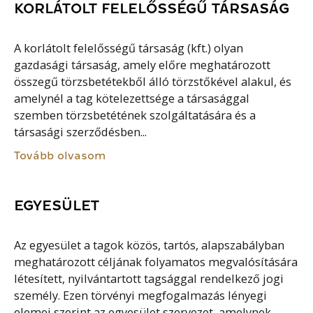
KORLÁTOLT FELELŐSSÉGŰ TÁRSASÁG
A korlátolt felelősségű társaság (kft.) olyan
gazdasági társaság, amely előre meghatározott
összegű törzsbetétekből álló törzstőkével alakul, és
amelynél a tag kötelezettsége a társasággal
szemben törzsbetétének szolgáltatására és a
társasági szerződésben...
Tovább olvasom
EGYESÜLET
Az egyesület a tagok közös, tartós, alapszabályban
meghatározott céljának folyamatos megvalósítására
létesített, nyilvántartott tagsággal rendelkező jogi
személy. Ezen törvényi megfogalmazás lényegi
elemei szerint az egyesület szervezet, amelynek