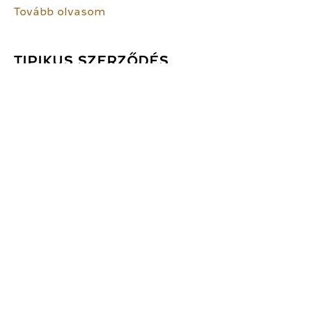
Tovább olvasom
TIPIKUS SZERZŐDÉS
A magánjogban a kötelmi jogi szerződéseket két
nagy csoportra oszthatjuk: a nevesített és a
nevesítetlen szerződések kategóriájára. A nevesített
szerződések közé az atipikus és a tipikus
kontraktusok sorolandóak, míg a...
Tovább olvasom
MÖGÖTTES APASÁG
Házasságon alapuló apasági vélelem alapján a
gyermek apjának azt a férfit kell tekinteni, akivel az