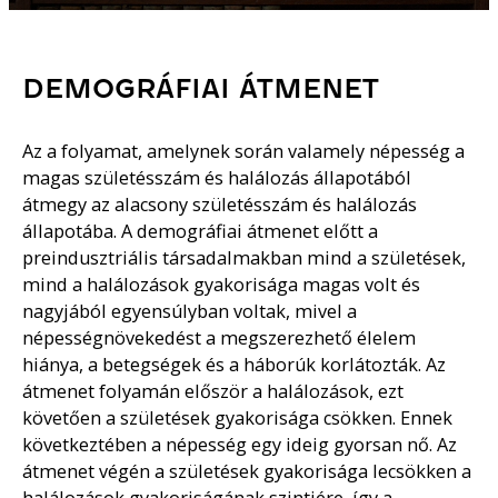
DEMOGRÁFIAI ÁTMENET
Az a folyamat, amelynek során valamely népesség a
magas születésszám és halálozás állapotából
átmegy az alacsony születésszám és halálozás
állapotába. A demográfiai átmenet előtt a
preindusztriális társadalmakban mind a születések,
mind a halálozások gyakorisága magas volt és
nagyjából egyensúlyban voltak, mivel a
népességnövekedést a megszerezhető élelem
hiánya, a betegségek és a háborúk korlátozták. Az
átmenet folyamán először a halálozások, ezt
követően a születések gyakorisága csökken. Ennek
következtében a népesség egy ideig gyorsan nő. Az
átmenet végén a születések gyakorisága lecsökken a
halálozások gyakoriságának szintjére, így a