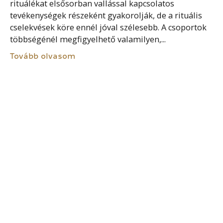
rituálékat elsősorban vallással kapcsolatos
tevékenységek részeként gyakorolják, de a rituális
cselekvések köre ennél jóval szélesebb. A csoportok
többségénél megfigyelhető valamilyen,...
Tovább olvasom
DEVIANCIA
Olyan normasértő magatartás, mely nem
szükségszerűen jogszabálysértés. Olyan
cselekvésforma, amely nem felel meg egy adott
társadalom vagy csoport többsége által vallott
normáknak és értékeknek. Az, hogy mit tekintenek
„deviánsnak”, legalább...
Tovább olvasom