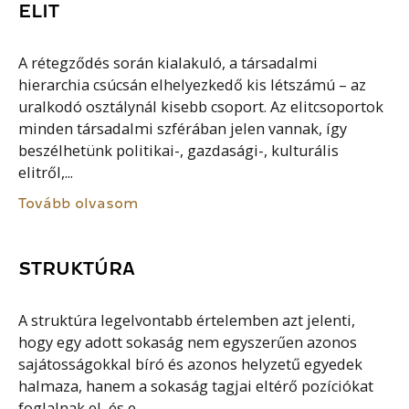
ELIT
A rétegződés során kialakuló, a társadalmi
hierarchia csúcsán elhelyezkedő kis létszámú – az
uralkodó osztálynál kisebb csoport. Az elitcsoportok
minden társadalmi szférában jelen vannak, így
beszélhetünk politikai-, gazdasági-, kulturális
elitről,...
Tovább olvasom
STRUKTÚRA
A struktúra legelvontabb értelemben azt jelenti,
hogy egy adott sokaság nem egyszerűen azonos
sajátosságokkal bíró és azonos helyzetű egyedek
halmaza, hanem a sokaság tagjai eltérő pozíciókat
foglalnak el, és e...