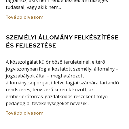
tagokhoz, akik nem rendelkeznek a szükséges
tudással, vagy akik nem...
Tovább olvasom
SZEMÉLYI ÁLLOMÁNY FELKÉSZÍTÉSE
ÉS FEJLESZTÉSE
A közszolgálat különböző területeinél, eltérő
jogviszonyban foglalkoztatott személyi állomány –
jogszabályok által – meghatározott
állománycsoportjai, illetve tagjai számára tartandó
rendszeres, tervszerű keretek között, az
emberierőforrás-gazdálkodás részeként folyó
pedagógiai tevékenységeket nevezik...
Tovább olvasom