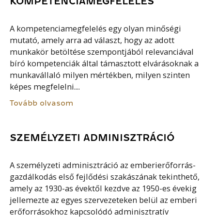
KOMPETENCIAMEGFELELÉS
A kompetenciamegfelelés egy olyan minőségi
mutató, amely arra ad választ, hogy az adott
munkakör betöltése szempontjából relevanciával
bíró kompetenciák által támasztott elvárásoknak a
munkavállaló milyen mértékben, milyen szinten
képes megfelelni....
Tovább olvasom
SZEMÉLYZETI ADMINISZTRÁCIÓ
A személyzeti adminisztráció az emberierőforrás-
gazdálkodás első fejlődési szakászának tekinthető,
amely az 1930-as évektől kezdve az 1950-es évekig
jellemezte az egyes szervezeteken belül az emberi
erőforrásokhoz kapcsolódó adminisztratív