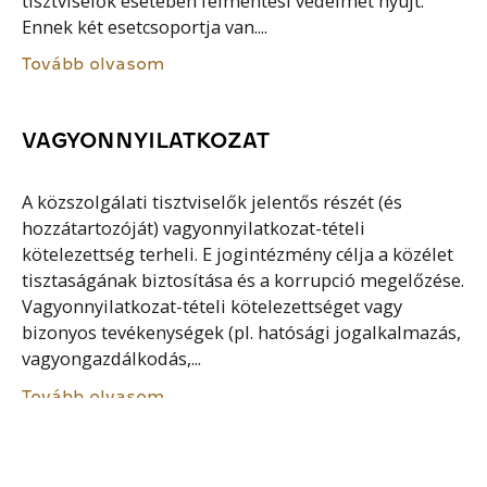
tisztviselők esetében felmentési védelmet nyújt.
Ennek két esetcsoportja van....
Tovább olvasom
VAGYONNYILATKOZAT
A közszolgálati tisztviselők jelentős részét (és
hozzátartozóját) vagyonnyilatkozat-tételi
kötelezettség terheli. E jogintézmény célja a közélet
tisztaságának biztosítása és a korrupció megelőzése.
Vagyonnyilatkozat-tételi kötelezettséget vagy
bizonyos tevékenységek (pl. hatósági jogalkalmazás,
vagyongazdálkodás,...
Tovább olvasom
KÖZSZOLGÁLATI TISZTVISELŐ