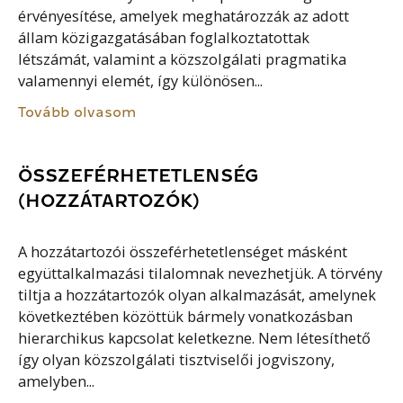
érvényesítése, amelyek meghatározzák az adott
állam közigazgatásában foglalkoztatottak
létszámát, valamint a közszolgálati pragmatika
valamennyi elemét, így különösen...
Tovább olvasom
ÖSSZEFÉRHETETLENSÉG
(HOZZÁTARTOZÓK)
A hozzátartozói összeférhetetlenséget másként
együttalkalmazási tilalomnak nevezhetjük. A törvény
tiltja a hozzátartozók olyan alkalmazását, amelynek
következtében közöttük bármely vonatkozásban
hierarchikus kapcsolat keletkezne. Nem létesíthető
így olyan közszolgálati tisztviselői jogviszony,
amelyben...