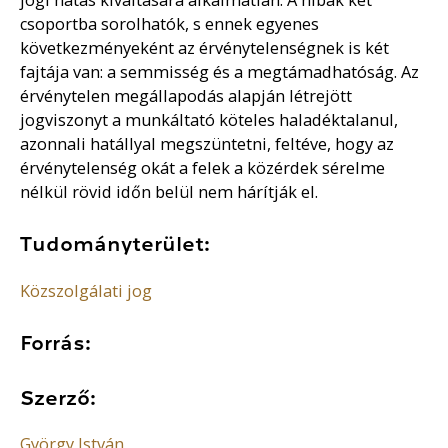
csoportba sorolhatók, s ennek egyenes
következményeként az érvénytelenségnek is két
fajtája van: a semmisség és a megtámadhatóság. Az
érvénytelen megállapodás alapján létrejött
jogviszonyt a munkáltató köteles haladéktalanul,
azonnali hatállyal megszüntetni, feltéve, hogy az
érvénytelenség okát a felek a közérdek sérelme
nélkül rövid időn belül nem hárítják el.
Tudományterület:
Közszolgálati jog
Forrás:
Szerző:
György István