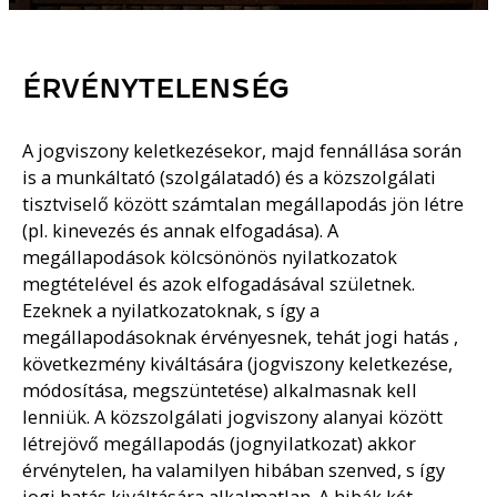
ÉRVÉNYTELENSÉG
A jogviszony keletkezésekor, majd fennállása során
is a munkáltató (szolgálatadó) és a közszolgálati
tisztviselő között számtalan megállapodás jön létre
(pl. kinevezés és annak elfogadása). A
megállapodások kölcsönönös nyilatkozatok
megtételével és azok elfogadásával születnek.
Ezeknek a nyilatkozatoknak, s így a
megállapodásoknak érvényesnek, tehát jogi hatás ,
következmény kiváltására (jogviszony keletkezése,
módosítása, megszüntetése) alkalmasnak kell
lenniük. A közszolgálati jogviszony alanyai között
létrejövő megállapodás (jognyilatkozat) akkor
érvénytelen, ha valamilyen hibában szenved, s így
jogi hatás kiváltására alkalmatlan. A hibák két