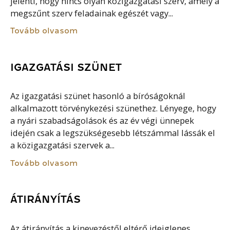
jelenti, hogy nincs olyan közigazgatási szerv, amely a
megszűnt szerv feladainak egészét vagy...
Tovább olvasom
IGAZGATÁSI SZÜNET
Az igazgatási szünet hasonló a bíróságoknál
alkalmazott törvénykezési szünethez. Lényege, hogy
a nyári szabadságolások és az év végi ünnepek
idején csak a legszükségesebb létszámmal lássák el
a közigazgatási szervek a...
Tovább olvasom
ÁTIRÁNYÍTÁS
Az átirányítás a kinevezéstől eltérő ideiglenes