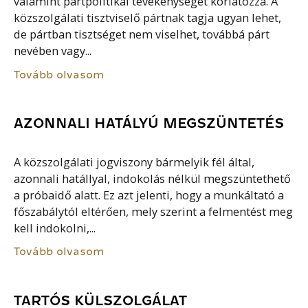
valamint pártpolitikai tevékenységét korlátozza. A
közszolgálati tisztviselő pártnak tagja ugyan lehet,
de pártban tisztséget nem viselhet, továbbá párt
nevében vagy...
Tovább olvasom
AZONNALI HATÁLYÚ MEGSZÜNTETÉS
A közszolgálati jogviszony bármelyik fél által,
azonnali hatállyal, indokolás nélkül megszüntethető
a próbaidő alatt. Ez azt jelenti, hogy a munkáltató a
főszabálytól eltérően, mely szerint a felmentést meg
kell indokolni,...
Tovább olvasom
TARTÓS KÜLSZOLGÁLAT