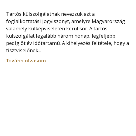
Tartós külszolgálatnak nevezzük azt a
foglalkoztatási jogviszonyt, amelyre Magyarország
valamely külképviseletén kerül sor. A tartós
külszolgálat legalább három hónap, legfeljebb
pedig öt év időtartamú. A kihelyezés feltétele, hogy a
tisztviselőnek...
Tovább olvasom
BÜNTETLEN ELŐÉLET
A közszolgálati jogviszony keletkezésének egyik
feltétele a büntetlen előélet. Ezt hatósági
bizonyítvánnyal (erkölcsi bizonyítvány) kell igazolni.
A Kttv. Azonban túlmegy a büntetlen előélet
megkövetelésén és bizonyos bűncselekmények
esetén (pl. emberölés,...