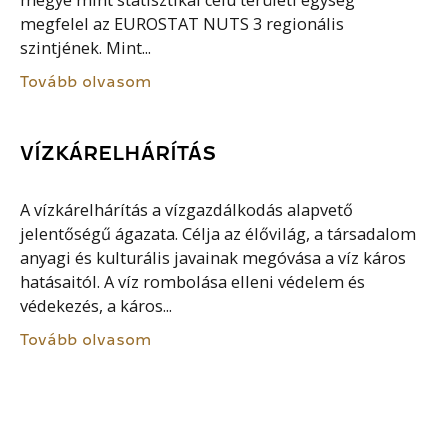
megye mint statisztikai célú területi egység
megfelel az EUROSTAT NUTS 3 regionális
szintjének. Mint...
Tovább olvasom
VÍZKÁRELHÁRÍTÁS
A vízkárelhárítás a vízgazdálkodás alapvető
jelentőségű ágazata. Célja az élővilág, a társadalom
anyagi és kulturális javainak megóvása a víz káros
hatásaitól. A víz rombolása elleni védelem és
védekezés, a káros...
Tovább olvasom
NYILVÁNOS KÖNYVTÁR