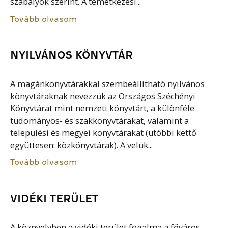
szabályok szerint. A temetkezési...
Tovább olvasom
NYILVÁNOS KÖNYVTÁR
A magánkönyvtárakkal szembeállítható nyilvános
könyvtáraknak nevezzük az Országos Széchényi
Könyvtárat mint nemzeti könyvtárt, a különféle
tudományos- és szakkönyvtárakat, valamint a
települési és megyei könyvtárakat (utóbbi kettő
együttesen: közkönyvtárak). A velük...
Tovább olvasom
VIDÉKI TERÜLET
A köznyelvben a vidéki terület fogalma a főváros-