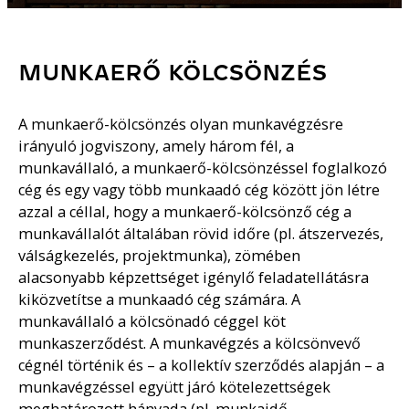
MUNKAERŐ KÖLCSÖNZÉS
A munkaerő-kölcsönzés olyan munkavégzésre
irányuló jogviszony, amely három fél, a
munkavállaló, a munkaerő-kölcsönzéssel foglalkozó
cég és egy vagy több munkaadó cég között jön létre
azzal a céllal, hogy a munkaerő-kölcsönző cég a
munkavállalót általában rövid időre (pl. átszervezés,
válságkezelés, projektmunka), zömében
alacsonyabb képzettséget igénylő feladatellátásra
kiközvetítse a munkaadó cég számára. A
munkavállaló a kölcsönadó céggel köt
munkaszerződést. A munkavégzés a kölcsönvevő
cégnél történik és – a kollektív szerződés alapján – a
munkavégzéssel együtt járó kötelezettségek
meghatározott hányada (pl. munkaidő