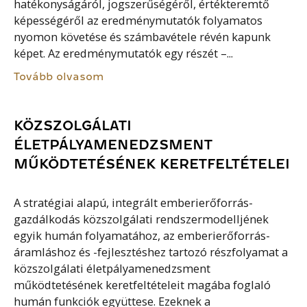
hatékonyságáról, jogszerűségéről, értékteremtő
képességéről az eredménymutatók folyamatos
nyomon követése és számbavétele révén kapunk
képet. Az eredménymutatók egy részét –...
Tovább olvasom
KÖZSZOLGÁLATI
ÉLETPÁLYAMENEDZSMENT
MŰKÖDTETÉSÉNEK KERETFELTÉTELEI
A stratégiai alapú, integrált emberierőforrás-
gazdálkodás közszolgálati rendszermodelljének
egyik humán folyamatához, az emberierőforrás-
áramláshoz és -fejlesztéshez tartozó részfolyamat a
közszolgálati életpályamenedzsment
működtetésének keretfeltételeit magába foglaló
humán funkciók együttese. Ezeknek a