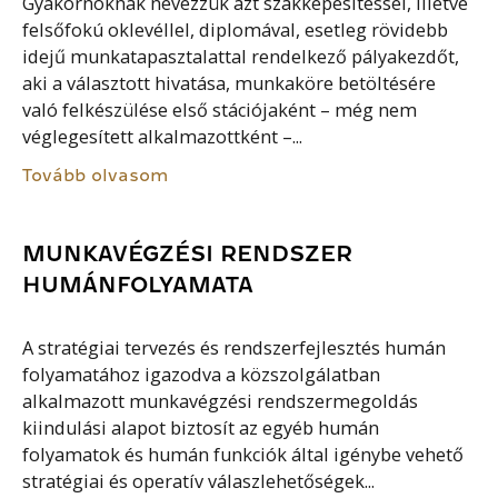
Gyakornoknak nevezzük azt szakképesítéssel, illetve
felsőfokú oklevéllel, diplomával, esetleg rövidebb
idejű munkatapasztalattal rendelkező pályakezdőt,
aki a választott hivatása, munkaköre betöltésére
való felkészülése első stációjaként – még nem
véglegesített alkalmazottként –...
Tovább olvasom
MUNKAVÉGZÉSI RENDSZER
HUMÁNFOLYAMATA
A stratégiai tervezés és rendszerfejlesztés humán
folyamatához igazodva a közszolgálatban
alkalmazott munkavégzési rendszermegoldás
kiindulási alapot biztosít az egyéb humán
folyamatok és humán funkciók által igénybe vehető
stratégiai és operatív válaszlehetőségek...