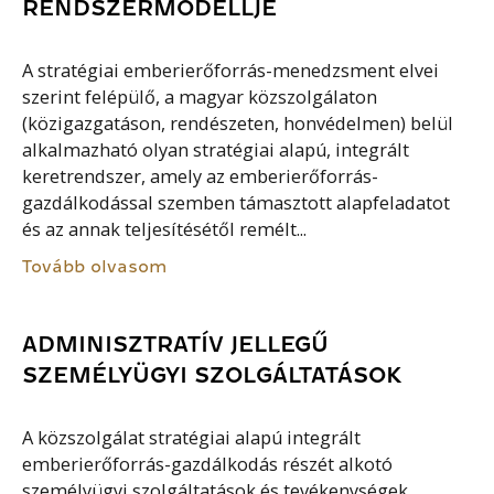
RENDSZERMODELLJE
A stratégiai emberierőforrás-menedzsment elvei
szerint felépülő, a magyar közszolgálaton
(közigazgatáson, rendészeten, honvédelmen) belül
alkalmazható olyan stratégiai alapú, integrált
keretrendszer, amely az emberierőforrás-
gazdálkodással szemben támasztott alapfeladatot
és az annak teljesítésétől remélt...
Tovább olvasom
ADMINISZTRATÍV JELLEGŰ
SZEMÉLYÜGYI SZOLGÁLTATÁSOK
A közszolgálat stratégiai alapú integrált
emberierőforrás-gazdálkodás részét alkotó
személyügyi szolgáltatások és tevékenységek