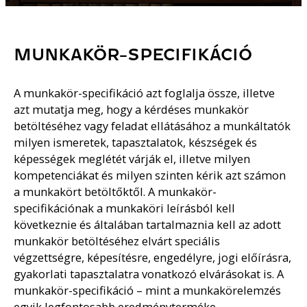
MUNKAKÖR-SPECIFIKÁCIÓ
A munkakör-specifikáció azt foglalja össze, illetve
azt mutatja meg, hogy a kérdéses munkakör
betöltéséhez vagy feladat ellátásához a munkáltatók
milyen ismeretek, tapasztalatok, készségek és
képességek meglétét várják el, illetve milyen
kompetenciákat és milyen szinten kérik azt számon
a munkakört betöltőktől. A munkakör-
specifikációnak a munkaköri leírásból kell
következnie és általában tartalmaznia kell az adott
munkakör betöltéséhez elvárt speciális
végzettségre, képesítésre, engedélyre, jogi előírásra,
gyakorlati tapasztalatra vonatkozó elvárásokat is. A
munkakör-specifikáció – mint a munkakörelemzés
egyik legfontosabb eredményterméke –