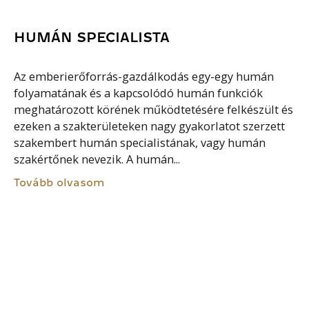
HUMÁN SPECIALISTA
Az emberierőforrás-gazdálkodás egy-egy humán
folyamatának és a kapcsolódó humán funkciók
meghatározott körének működtetésére felkészült és
ezeken a szakterületeken nagy gyakorlatot szerzett
szakembert humán specialistának, vagy humán
szakértőnek nevezik. A humán...
Tovább olvasom
MEGVÁLTOZOTT MUNKAKÉPESSÉGŰ
MUNKAERŐ
A megváltozott képességű munkaerő, illetve
munkatársak körébe a fogyatékos, valamint az