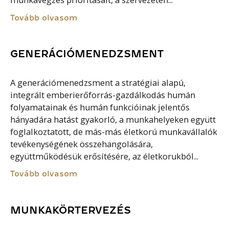
munkavégzés prioritásait, a szervezeten...
Tovább olvasom
GENERÁCIÓMENEDZSMENT
A generációmenedzsment a stratégiai alapú,
integrált emberierőforrás-gazdálkodás humán
folyamatainak és humán funkcióinak jelentős
hányadára hatást gyakorló, a munkahelyeken együtt
foglalkoztatott, de más-más életkorú munkavállalók
tevékenységének összehangolására,
együttműködésük erősítésére, az életkorukból...
Tovább olvasom
MUNKAKÖRTERVEZÉS